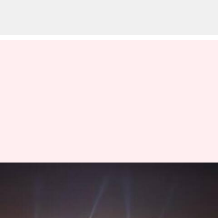
மூன்று ஆண்டு போர்
நிறைவை முன்னிட்டு
உக்ரைன் மீது