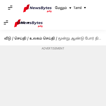
மேலும்
Tamil
Tamil
வீடு
/
செய்தி
/
உலகம் செய்தி
/
மூன்று ஆண்டு போர் நிறைவை முன்னிட்டு உக்ரைன் மீது அதிகளவிலான ட்ரோன்களை ஏவி ரஷ்யா தாக்குதல்
ADVERTISEMENT