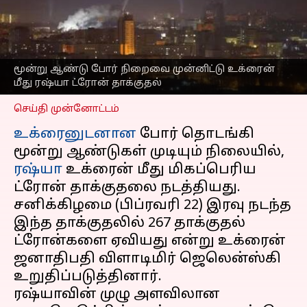
அதிகளவிலான
ட்ரோன்களை ஏவி ரஷ்யா
தாக்குதல்
எழுதியவர்
Feb 23, 2025
08:24 pm
மூன்று ஆண்டு போர் நிறைவை முன்னிட்டு உக்ரைன்
Sekar Chinnappan
மீது ரஷ்யா ட்ரோன் தாக்குதல்
செய்தி முன்னோட்டம்
உக்ரைனுடனான
போர் தொடங்கி
மூன்று ஆண்டுகள் முடியும் நிலையில்,
ரஷ்யா
உக்ரைன் மீது மிகப்பெரிய
ட்ரோன் தாக்குதலை நடத்தியது.
சனிக்கிழமை (பிப்ரவரி 22) இரவு நடந்த
இந்த தாக்குதலில் 267 தாக்குதல்
ட்ரோன்களை ஏவியது என்று உக்ரைன்
ஜனாதிபதி விளாடிமிர் ஜெலென்ஸ்கி
உறுதிப்படுத்தினார்.
ரஷ்யாவின் முழு அளவிலான