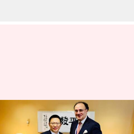
பிரிக்ஸ் அமைப்பின் புதிய
வளர்ச்சி வங்கியில் சேர
சீனாவிடம் பாகிஸ்தான்