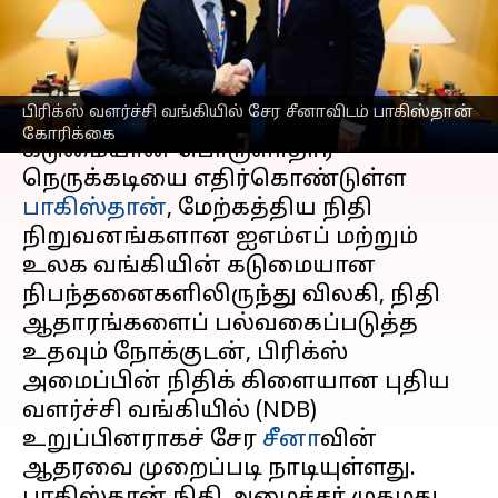
ஆதரவு கோரிக்கை
எழுதியவர்
Oct 17, 2025
09:01 pm
Sekar Chinnappan
செய்தி முன்னோட்டம்
பிரிக்ஸ் வளர்ச்சி வங்கியில் சேர சீனாவிடம் பாகிஸ்தான்
கோரிக்கை
கடுமையான பொருளாதார
நெருக்கடியை எதிர்கொண்டுள்ள
பாகிஸ்தான்
, மேற்கத்திய நிதி
நிறுவனங்களான ஐஎம்எப் மற்றும்
உலக வங்கியின் கடுமையான
நிபந்தனைகளிலிருந்து விலகி, நிதி
ஆதாரங்களைப் பல்வகைப்படுத்த
உதவும் நோக்குடன், பிரிக்ஸ்
அமைப்பின் நிதிக் கிளையான புதிய
வளர்ச்சி வங்கியில் (NDB)
உறுப்பினராகச் சேர
சீனா
வின்
ஆதரவை முறைப்படி நாடியுள்ளது.