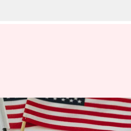
அமெரிக்க
விசாக்களுக்கான புதிய
பயோமெட்ரிக் விதி: