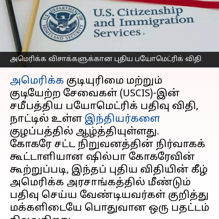
இந்தியர்களை எவ்வாறு
பாதிக்கிறது
எழுதியவர்
Apr 16, 2025
05:37 pm
Venkatalakshmi V
அமெரிக்க விசாக்களுக்கான புதிய பயோமெட்ரிக் விதி
செய்தி முன்னோட்டம்
அமெரிக்க
குடியுரிமை மற்றும்
குடியேற்ற சேவைகள் (USCIS)-இன்
சமீபத்திய பயோமெட்ரிக் பதிவு விதி,
நாட்டில் உள்ள
இந்தியர்களை
குழப்பத்தில் ஆழ்த்தியுள்ளது.
கோகரே சட்ட நிறுவனத்தின் நிர்வாகக்
கூட்டாளியான ஷில்பா கோகரேவின்
கூற்றுப்படி, இந்தப் புதிய விதியின் கீழ்
அமெரிக்க அரசாங்கத்தில் மீண்டும்
பதிவு செய்ய வேண்டியவர்கள் குறித்து
மக்களிடையே பொதுவான ஒரு பதட்டம்