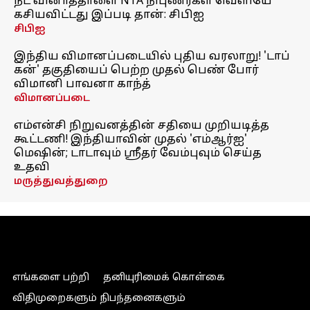
நீட் வினாத்தாளை NTA நிபுணர்கள் வெளியே
கசியவிட்டது இப்படி தான்: சிபிஐ
சிபிஐ
இந்திய விமானப்படையில் புதிய வரலாறு! 'டாப்
கன்' தகுதியைப் பெற்ற முதல் பெண் போர்
விமானி பாவனா காந்த்
விமானப்படை
எம்என்சி நிறுவனத்தின் சதியை முறியடித்த
கூட்டணி! இந்தியாவின் முதல் 'எம்ஆர்ஐ'
மெஷின்; டாடாவும் ஸ்ரீதர் வேம்புவும் செய்த
உதவி
மருத்துவத்துறை
எங்களை பற்றி
தனியுரிமைக் கொள்கை
விதிமுறைகளும் நிபந்தனைகளும்