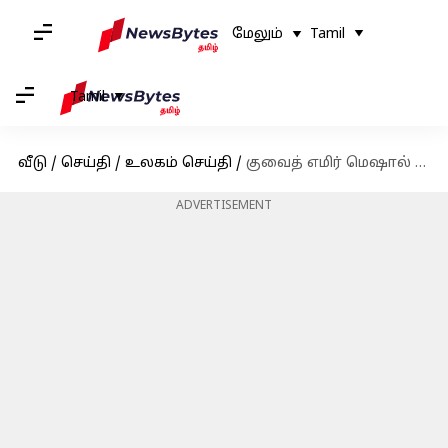
மேலும்
Tamil
Tamil
வீடு
/
செய்தி
/
உலகம் செய்தி
/
குவைத் எமிர் மெஷால் அல்-அஹ்மத் அல்-ஜாபருடன் இந்திய பிரதமர் நரேந்திர மோடி சந்திப்பு
ADVERTISEMENT