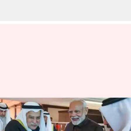
குவைத் எமிர் மெஷால்
அல்-அஹ்மத் அல்-
ஜாபருடன் இந்திய பிரதமர்