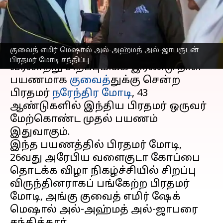
நரேந்திர மோடி சந்திப்பு
எழுதியவர்
Dec 22, 2024
07:33 am
Sekar Chinnappan
செய்தி முன்னோட்டம்
குவைத் எமிர் மெஷால் அல்-அஹ்மத் அல்-ஜாபருடன்
பிரதமர் மோடி சந்திப்பு
வரலாற்று சிறப்புமிக்க இரண்டு நாள்
பயணமாக
குவைத்
துக்கு சென்ற
பிரதமர்
நரேந்திர மோடி
, 43
ஆண்டுகளில் இந்திய பிரதமர் ஒருவர்
மேற்கொண்ட முதல் பயணம்
இதுவாகும்.
இந்த பயணத்தில் பிரதமர் மோடி,
26வது அரேபிய வளைகுடா கோப்பை
தொடக்க விழா நிகழ்ச்சியில் சிறப்பு
விருந்தினராகப் பங்கேற்ற பிரதமர்
மோடி, அங்கு குவைத் எமிர் ஷேக்
மெஷால் அல்-அஹ்மத் அல்-ஜாபரை