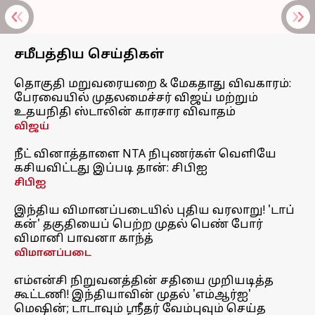
சமீபத்திய செய்திகள்
தொகுதி மறுவரையறை & மேகதாது விவகாரம்:
பேரவையில் முதலமைச்சர் விஜய் மற்றும்
உதயநிதி ஸ்டாலின் காரசார விவாதம்
விஜய்
நீட் வினாத்தாளை NTA நிபுணர்கள் வெளியே
கசியவிட்டது இப்படி தான்: சிபிஐ
சிபிஐ
இந்திய விமானப்படையில் புதிய வரலாறு! 'டாப்
கன்' தகுதியைப் பெற்ற முதல் பெண் போர்
விமானி பாவனா காந்த்
விமானப்படை
எம்என்சி நிறுவனத்தின் சதியை முறியடித்த
கூட்டணி! இந்தியாவின் முதல் 'எம்ஆர்ஐ'
மெஷின்; டாடாவும் ஸ்ரீதர் வேம்புவும் செய்த