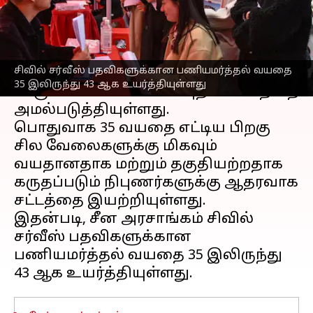
எழுதியவர்
Oct 16, 2025
04:46 pm
Venkatalakshmi V
செய்தி முன்னோட்டம்
சிவில் சர்வீஸ் பதவிகளுக்கான பணியமர்த்தல் வயதை
சீனா
தனது வேலை சந்தையில் வயது
35 இலிருந்து 43 ஆக உயர்த்தியுள்ளது
பாகுபாட்டை சமாளிக்க புதிய சட்டத்தை
அமல்படுத்தியுள்ளது.
பொதுவாக 35 வயதை எட்டிய பிறகு
சில வேலைகளுக்கு மிகவும்
வயதானதாக மற்றும் தகுதியற்றதாக
கருதப்படும் நிபுணர்களுக்கு ஆதரவாக
சட்டத்தை இயற்றியுள்ளது.
இதன்படி, சீன அரசாங்கம் சிவில்
சர்வீஸ் பதவிகளுக்கான
பணியமர்த்தல் வயதை 35 இலிருந்து