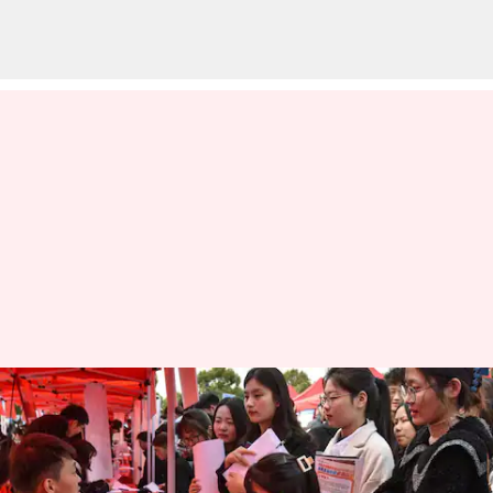
சிவில் சர்வீஸ்
பதவிகளுக்கான வயது
வரம்பை உயர்த்திய சீனா