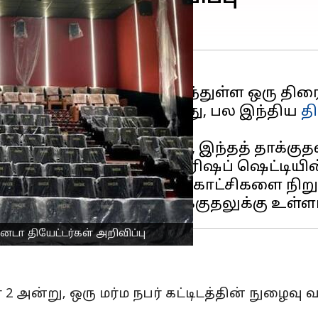
ள்ள ஆக்வில்லில் அமைந்துள்ள ஒரு திரைய
கு உள்ளானதைத் தொடர்ந்து, பல இந்திய
த
 என்ற அந்தத் திரையரங்கம், இந்தத் தாக்கு
ர்பு இருப்பதாகக் கருதி, ரிஷப் ஷெட்டியி
ம் ஓஜி ஆகிய படங்களின் காட்சிகளை நிறுத
ா தியேட்டர்கள் அறிவிப்பு
ர் 2 அன்று, ஒரு மர்ம நபர் கட்டிடத்தின் நுழை