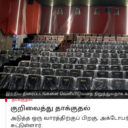
எழுதியவர்
Oct 03, 2025
11:01 am
Sekar Chinnappan
செய்தி முன்னோட்டம்
கனடா
வின் ஒன்டாரியோ மாகாணத்தில் உ
தனித்தனி வன்முறைத் தாக்குதல்களுக்
செய்துள்ளது.
ஃபிலிம்.சிஏ சினிமாஸ் (Film.ca Cinemas)
திரைப்படங்களின் திரையிடலுக்கும் தொட
1 மற்றும் பவன் கல்யாணின் தே கால் ஹி
இந்திய திரைப்படங்களை வெளியிடுவதை நிறுத்துவதாக கனட
தாக்குதல்
குறிவைத்து தாக்குதல்
அடுத்த ஒரு வாரத்திற்குப் பிறகு, அக்டோப
சுட்டுள்ளார்.