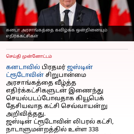
முடிவடைந்தது;
அரசாங்கத்தை கவிழ்க்க
ஒன்றினையும்
எதிர்க்கட்சிகள்
கனடா அரசாங்கத்தை கவிழ்க்க ஒன்றினையும்
எதிர்க்கட்சிகள்
எழுதியவர்
Oct 30, 2024
12:09 pm
Venkatalakshmi V
செய்தி முன்னோட்டம்
கனடாவில்
பிரதமர்
ஜஸ்டின்
ட்ரூடோவின்
சிறுபான்மை
அரசாங்கத்தை வீழ்த்த
எதிர்க்கட்சிகளுடன் இணைந்து
செயல்படப்போவதாக கியூபெக்
தேசியவாத கட்சி செவ்வாயன்று
அறிவித்தது.
ஜஸ்டின் ட்ரூடோவின் லிபரல் கட்சி,
நாடாளுமன்றத்தில் உள்ள 338