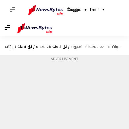
மேலும்
Tamil
Tamil
வீடு
/
செய்தி
/
உலகம் செய்தி
/
பதவி விலக கனடா பிரதமருக்கு வழங்கப்பட்ட காலக்கெடு முடிவடைந்தது; அரசாங்கத்தை கவிழ்க்க ஒன்றினையும் எதிர்க்கட்சிகள்
ADVERTISEMENT