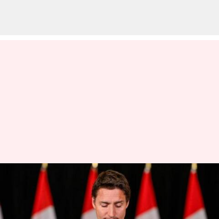
பதவி விலக கனடா
பிரதமருக்கு வழங்கப்பட்ட
காலக்கெடு