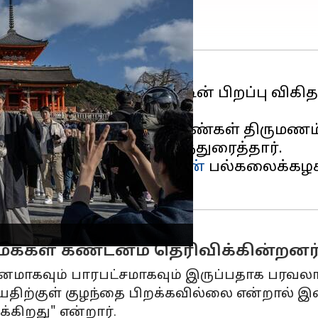
் நவோகி ஹயகுடா, நாட்டின் பிறப்பு விகித
ளப்பியுள்ளார்.
ில், 25 வயதிற்குப் பிறகு பெண்கள் திரும
்படுத்தவும் ஹைகுடா பரிந்துரைத்தார்.
வயதுக்கு மேல்
பெண்களின்
பல்கலைக்கழக
மக்கள் கண்டனம் தெரிவிக்கின்றனர
னமாகவும் பாரபட்சமாகவும் இருப்பதாக பரவலாக 
வயதிற்குள் குழந்தை பிறக்கவில்லை என்றால் 
கிறது" என்றார்.