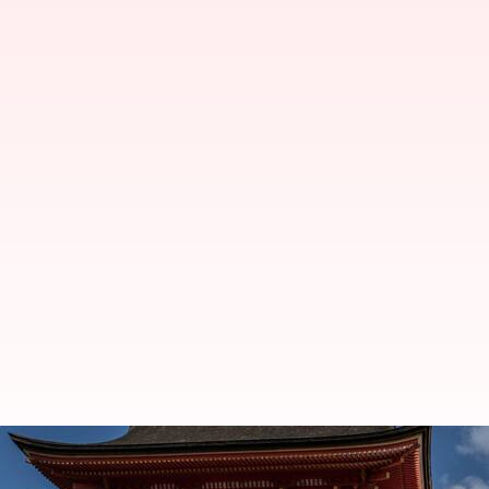
பெண்களுக்கு 25 வயதிற்கு
அரசியல்வாதி; என்ன காரண