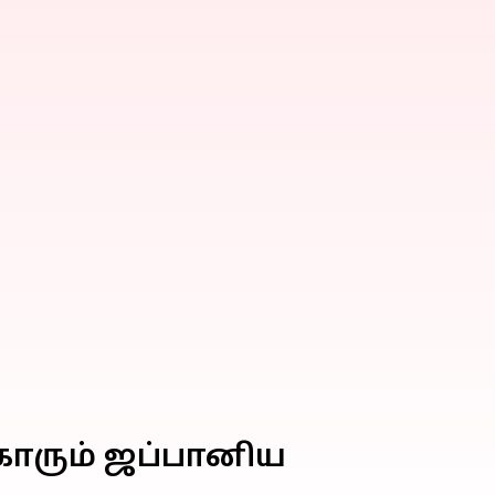
கோரும் ஜப்பானிய