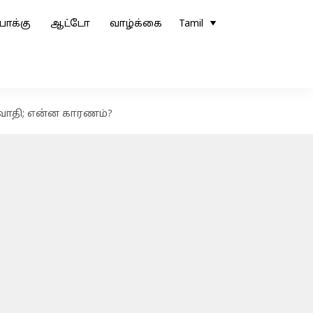
ோக்கு
ஆட்டோ
வாழ்க்கை
Tamil
்வாதி; என்ன காரணம்?