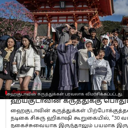
எழுதியவர்
Nov 13, 2024
05:04 pm
Venkatalakshmi V
செய்தி முன்னோட்டம்
ஜப்பானின்
கன்சர்வேடிவ் கட்சித் தலைவர
சமீபத்திய கருத்துகளால் சர்ச்சையைக் கி
நவம்பர் 8 அன்று ஒரு யூடியூப் வீடியோவ
வயதிற்குள் கருப்பை நீக்கத்தை கட்டாயப
குழந்தைப் பேற்றில் கவனம் செலுத்த 18 
பின்னடைவு
ஹைகுடாவின் கருத்துக்கள் பரவலாக விமர்சிக்கப்பட்டது.
ஹயகுடாவின் கருத்துக்கு பொது
ஹைகுடாவின் கருத்துக்கள் பிற்போக்குத்த
நடிகை சிசுரு ஹிகாஷி கூறுகையில், "30 
நகைச்சுவையாக இருந்தாலும் பயமாக இருக்