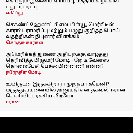
எகிப்தும் இணைய வாய்ப்பு; மத்திய கிழக்கில்
புது பரபரப்பு
எகிப்து
செகண்ட் ஹேண்ட் பிஎம்டபிள்யூ, மெர்சிடீஸ்
காரா? பராமரிப்பு மற்றும் பழுது குறித்த பொய்
வதந்திகள்; நிபுணர் விளக்கம்
சொகுசு கார்கள்
அமெரிக்கத் துணை அதிபருக்கு வாழ்த்து
தெரிவித்த பிரதமர்! மோடி - ஜே.டி.வேன்ஸ்
தொலைபேசி பேச்சு; பின்னணி என்ன?
நரேந்திர மோடி
உயிருடன் இருக்கிறாரா முஜ்தபா கமேனி?
மருத்துவமனையில் அனுமதி என தகவல்; ஈரான்
வெளியிட்ட ரகசிய வீடியோ
ஈரான்