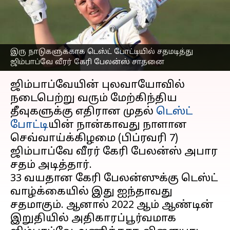
வீரர் கேரி பேலன்ஸ்
சாதனை!
எழுதியவர்
Feb 08, 2023
02:34 pm
Sekar Chinnappan
இரு நாடுகளுக்காக டெஸ்ட் போட்டியில் சதமடித்து
ஜிம்பாப்வே வீரர் கேரி பேலன்ஸ் சாதனை
செய்தி முன்னோட்டம்
ஜிம்பாப்வேயின் புலவாயோவில்
நடைபெற்று வரும் மேற்கிந்திய
தீவுகளுக்கு எதிரான முதல்
டெஸ்ட்
போட்டி
யின் நான்காவது நாளான
செவ்வாய்க்கிழமை (பிப்ரவரி 7)
ஜிம்பாப்வே வீரர் கேரி பேலன்ஸ் அபார
சதம் அடித்தார்.
33 வயதான கேரி பேலன்ஸுக்கு டெஸ்ட்
வாழ்க்கையில் இது ஐந்தாவது
சதமாகும். ஆனால் 2022 ஆம் ஆண்டின்
இறுதியில் அதிகாரப்பூர்வமாக