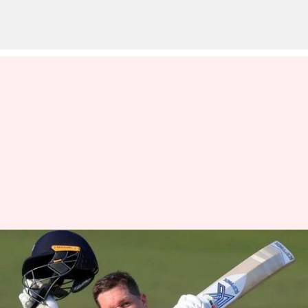
இரு நாடுகளுக்காக
டெஸ்ட் போட்டியில்
சதமடித்து ஜிம்பாப்வே