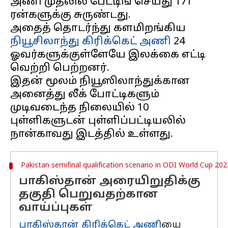
அணி முதலில் பேட்டிங் செய்து 171
ரன்களுக்கு சுருண்டது.
அதைத் தொடர்ந்து களமிறங்கிய
நியூசிலாந்து கிரிக்கெட் அணி
24
ஓவர்களுக்குள்ளேயே இலக்கை எட்டி
வெற்றி பெற்றனர்.
இதன் மூலம் நியூஸிலாந்துக்கான
அனைத்து லீக் போட்டிகளும்
முடிவடைந்த நிலையில் 10
புள்ளிகளுடன் புள்ளிப்பட்டியலில்
Pakistan semifinal qualification scenario in ODI World Cup 202
பாகிஸ்தான் அரையிறுதிக்கு
தகுதி பெறுவதற்கான
வாய்ப்புகள்
பாகிஸ்தான் கிரிக்கெட் அணி
யை