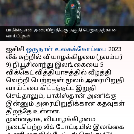
அரையிறுதிக்கு செல்வது
கன்பார்ம்
எழுதியவர்
Nov 09, 2023
08:52 pm
Sekar Chinnappan
பாகிஸ்தான் அரையிறுதிக்கு தகுதி பெறுவதற்கான
வாய்ப்புகள்
செய்தி முன்னோட்டம்
ஐசிசி
ஒருநாள் உலகக்கோப்பை
2023
லீக் சுற்றில் வியாழக்கிழமை (நவம்பர்
9) நியூசிலாந்து இலங்கையை 5
விக்கெட் வித்தியாசத்தில் வீழ்த்தி
வெற்றி பெற்றதன் மூலம் அரையிறுதி
வாய்ப்பை கிட்டத்தட்ட இறுதி
செய்தாலும், பாகிஸ்தான் அணிக்கு
இன்னும் அரையிறுதிக்கான கதவுகள்
திறந்தே உள்ளன.
முன்னதாக, வியாழக்கிழமை
நடைபெற்ற லீக் போட்டியில் இலங்கை