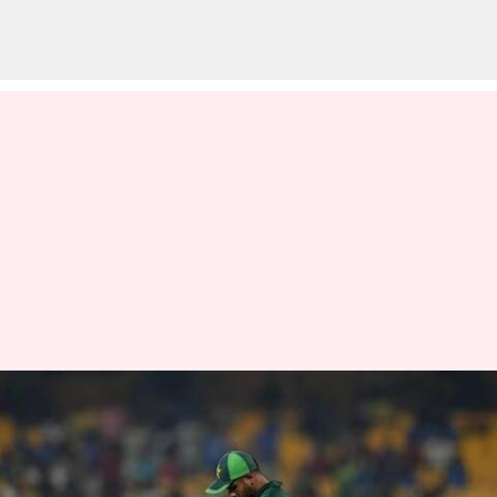
ஒருநாள் உலகக்கோப்பை
: இது நடந்தால்
பாகிஸ்தான்