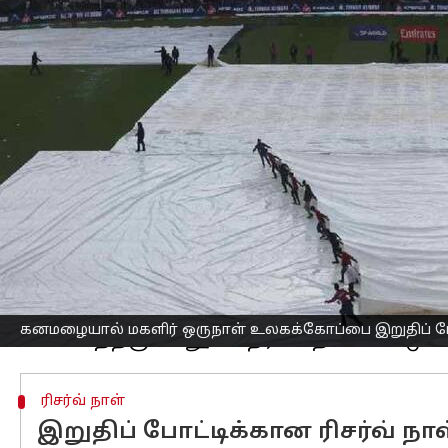
எழுதியவர்
Nov 02, 2025
03:43 pm
Sekar Chinnappan
செய்தி முன்னோட்டம்
நவி மும்பையில் உள்ள டாக்டர் டி.ஒய்.ப
உலகக்கோப்பை 2025 தொடரின் இறுதிப் ப
கனமழை
காரணமாகத் தாமதப்பட்டுள்ளத
இந்தியா vs தென்னாப்பிரிக்கா இடையிலான
என்று முன்னறிவிக்கப்பட்ட நிலையில், அ
போட்டி நடுவர்கள் குறைந்தது 20 ஓவர்
வாய்ப்புள்ளது.
இருப்பினும், இரவு 7 மணி வரை அதிக மழ
கனமழையால் மகளிர் ஒருநாள் உலகக்கோப்பை இறுதிப் போ
ரிசர்வ் நாள்
இறுதிப் போட்டிக்கான ரிசர்வ் நாள