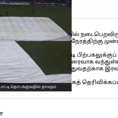
ாட்டீல் ஸ்போர்ட்ஸ் அகாடமியில் நடைபெறவிர
ோட்டியானது, திட்டமிட்ட நேரத்திற்கு ம
ு.
 இந்த முக்கியப் போட்டி பிற்பகலுக்குப் 
து எதிர்பார்த்ததை விட விரைவாக வந்துள்
கள் கொண்ட ஆட்டத்தை நடத்துவதற்காக இரவ
ை பெய்ய வாய்ப்புள்ளதாகத் தெரிவிக்கப்
ட்டி தொடங்குவதில் தாமதம்
்