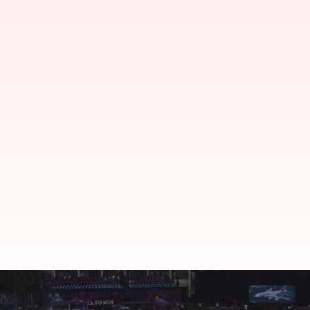
கனமழையால் மகளிர் ஒருநா
தாமதம்: ரிசர்வ் நாளுக்கு ம