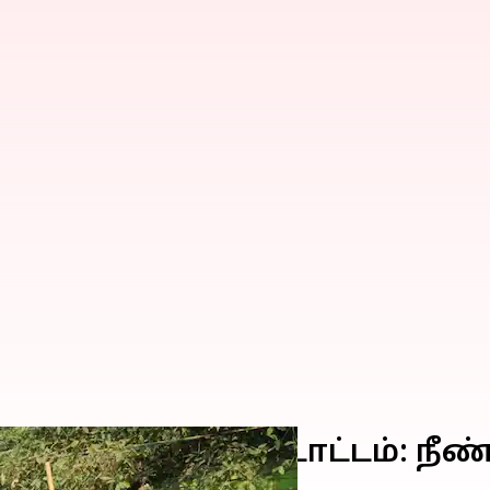
ஐபிஎல் கொண்டாட்டம்: நீண
ம் ரசிகர்கள்