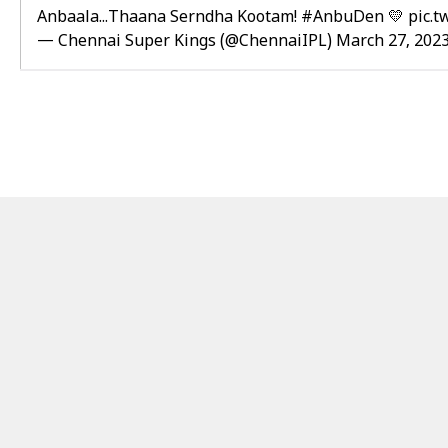
Anbaala...Thaana Serndha Kootam!
#AnbuDen
💛
pic.
— Chennai Super Kings (@ChennaiIPL)
March 27, 202