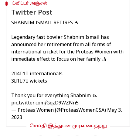
ட்விட்டர் அஞ்சல்
Twitter Post
SHABNIM ISMAIL RETIRES 🚨
Legendary fast bowler Shabnim Ismail has
announced her retirement from all forms of
international cricket for the Proteas Women with
immediate effect to focus on her family 🏏
2⃣4⃣1⃣ internationals
3⃣1⃣7⃣ wickets
Thank you for everything Shabnim 🙏
pic.twitter.com/GqzD9WZNn5
— Proteas Women (@ProteasWomenCSA)
May 3,
2023
செய்தி இத்துடன் முடிவடைந்தது