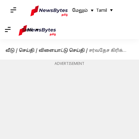
மேலும்
Tamil
Tamil
வீடு
/
செய்தி
/
விளையாட்டு செய்தி
/
சர்வதேச கிரிக்கெட்டிலிருந்து ஓய்வை அறிவித்த தென்னாப்பிரிக்க வீராங்கனை ஷப்னிம் இஸ்மாயில்
ADVERTISEMENT