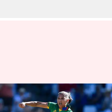
சர்வதேச
கிரிக்கெட்டிலிருந்து
ஓய்வை அறிவித்த