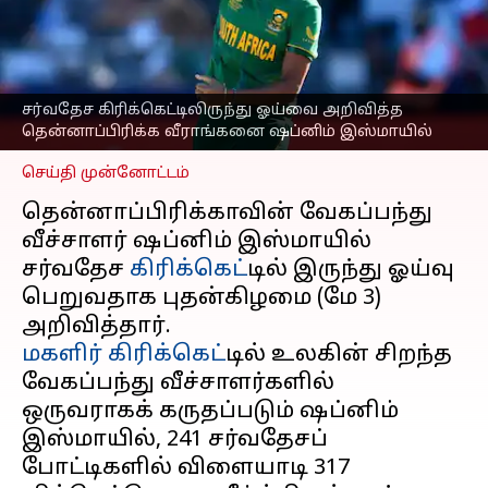
தென்னாப்பிரிக்க
வீராங்கனை ஷப்னிம்
இஸ்மாயில்
எழுதியவர்
May 03, 2023
06:55 pm
சர்வதேச கிரிக்கெட்டிலிருந்து ஓய்வை அறிவித்த
Sekar Chinnappan
தென்னாப்பிரிக்க வீராங்கனை ஷப்னிம் இஸ்மாயில்
செய்தி முன்னோட்டம்
தென்னாப்பிரிக்காவின் வேகப்பந்து
வீச்சாளர் ஷப்னிம் இஸ்மாயில்
சர்வதேச
கிரிக்கெட்
டில் இருந்து ஓய்வு
பெறுவதாக புதன்கிழமை (மே 3)
மகளிர் கிரிக்கெட்
டில் உலகின் சிறந்த
வேகப்பந்து வீச்சாளர்களில்
ஒருவராகக் கருதப்படும் ஷப்னிம்
இஸ்மாயில், 241 சர்வதேசப்
போட்டிகளில் விளையாடி 317