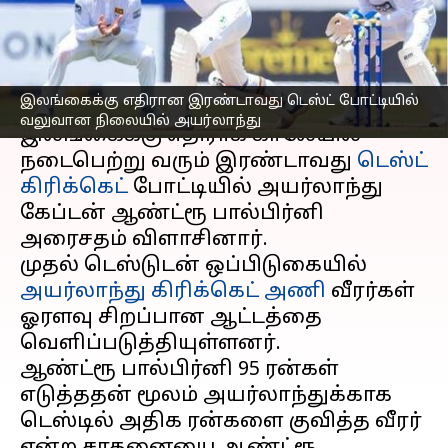
நிலையில் அயர்லாந்து
எழுதியவர்
Apr 24, 2023
07:56 pm
Sekar Chinnappan
செய்தி முன்னோட்டம்
இலங்கைக்கு எதிரான இரண்டாவது டெஸ்ட் போட்டியில்
வலுவான நிலையில் அயர்லாந்து
இலங்கைக்கு எதிராக காலேயில்
நடைபெற்று வரும் இரண்டாவது
டெஸ்ட்
கிரிக்கெட்
போட்டியில் அயர்லாந்து
கேப்டன் ஆண்ட்ரூ பால்பிர்னி
அரைசதம் விளாசினார்.
முதல் டெஸ்டுடன் ஒப்பிடுகையில்
அயர்லாந்து கிரிக்கெட் அணி
வீரர்கள்
ஓரளவு சிறப்பான ஆட்டத்தை
வெளிப்படுத்தியுள்ளனர்.
ஆண்ட்ரூ பால்பிர்னி 95 ரன்கள்
எடுத்ததன் மூலம் அயர்லாந்துக்காக
டெஸ்டில் அதிக ரன்களை குவித்த வீரர்