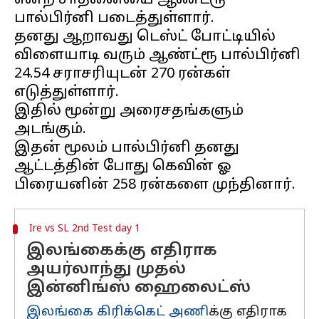
என்ற சாதனையை ஆண்ட்ரூ
பால்பிர்னி படைத்துள்ளார்.
தனது ஆறாவது டெஸ்ட் போட்டியில்
விளையாடி வரும் ஆண்ட்ரூ பால்பிர்னி
24.54 சராசரியுடன் 270 ரன்கள்
எடுத்துள்ளார்.
இதில் மூன்று அரைசதங்களும்
அடங்கும்.
இதன் மூலம் பால்பிர்னி தனது
ஆட்டத்தின் போது கெவின் ஓ
Ire vs SL 2nd Test day 1
இலங்கைக்கு எதிராக
அயர்லாந்து முதல்
இன்னிங்ஸ் ஹைலைட்ஸ்
இலங்கை கிரிக்கெட் அணி
க்கு எதிராக