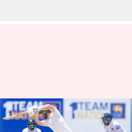
இலங்கைக்கு எதிரான
இரண்டாவது டெஸ்ட்
போட்டியில் வலுவான