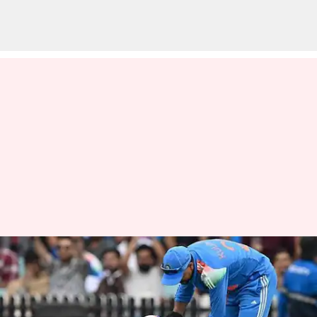
ஷ்ரேயாஸ் ஐயருக்கு
ஏற்பட்ட காயம் இதுதான்;
அதிகாரப்பூர்வ அறிக்கை