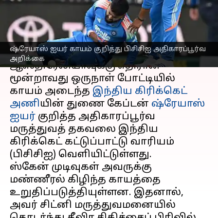
வெளியிட்டது பிசிசிஐ
எழுதியவர்
Oct 27, 2025
03:22 pm
Sekar Chinnappan
செய்தி முன்னோட்டம்
ஷ்ரேயாஸ் ஐயர் காயம் குறித்து பிசிசிஐ அதிகாரப்பூர்வ
அறிக்கை
ஆஸ்திரேலியாவுக்கு எதிரான
மூன்றாவது ஒருநாள் போட்டியில்
காயம் அடைந்த
இந்திய கிரிக்கெட்
அணி
யின் துணை கேப்டன்
ஷ்ரேயாஸ்
ஐயர்
குறித்த அதிகாரப்பூர்வ
மருத்துவத் தகவலை இந்திய
கிரிக்கெட் கட்டுப்பாட்டு வாரியம்
(பிசிசிஐ) வெளியிட்டுள்ளது.
ஸ்கேன் முடிவுகள் அவருக்கு
மண்ணீரல் கிழிந்த காயத்தை
உறுதிப்படுத்தியுள்ளன. இதனால்,
அவர் சிட்னி மருத்துவமனையில்