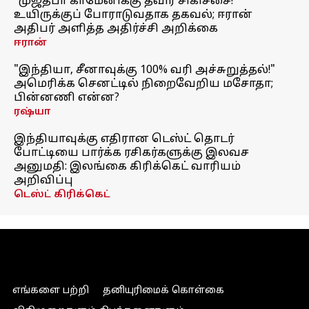
"முஜ்தபா காமேனிக்கு தீவிர சிகிச்சை!"
உயிருக்குப் போராடுவதாக தகவல்; ஈரான்
அதிபர் அளித்த அதிர்ச்சி அறிக்கை
ஈரான்
"இந்தியா, சீனாவுக்கு 100% வரி அச்சுறுத்தல்!"
அமெரிக்க செனட்டில் நிறைவேறிய மசோதா;
பின்னணி என்ன?
ரஷ்யா
இந்தியாவுக்கு எதிரான டெஸ்ட் தொடர்
போட்டியை பார்க்க ரசிகர்களுக்கு இலவச
அனுமதி: இலங்கை கிரிக்கெட் வாரியம்
அறிவிப்பு
டெஸ்ட் கிரிக்கெட்
எங்களை பற்றி
தனியுரிமைக் கொள்கை