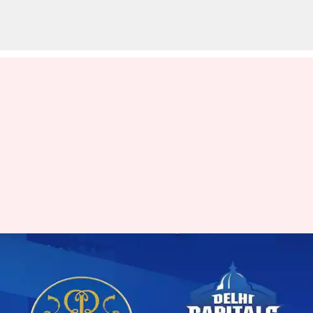
ஐபிஎல் 2023 : டெல்லி
கேப்பிடல்ஸை
எதிர்கொள்ளும்