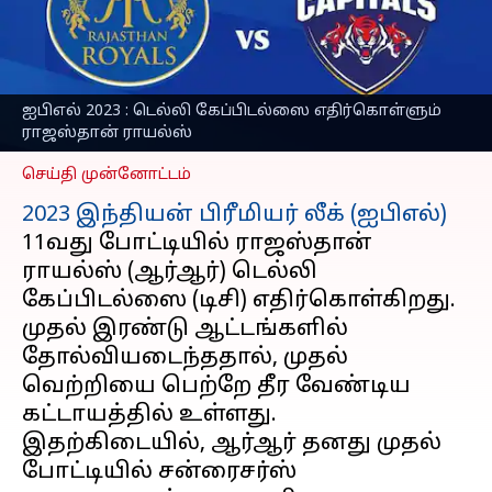
ராஜஸ்தான் ராயல்ஸ்!
கடந்த கால புள்ளி
விபரங்கள்
எழுதியவர்
Apr 07, 2023
06:27 pm
ஐபிஎல் 2023 : டெல்லி கேப்பிடல்ஸை எதிர்கொள்ளும்
Sekar Chinnappan
ராஜஸ்தான் ராயல்ஸ்
செய்தி முன்னோட்டம்
2023 இந்தியன் பிரீமியர் லீக் (ஐபிஎல்)
11வது போட்டியில் ராஜஸ்தான்
ராயல்ஸ் (ஆர்ஆர்) டெல்லி
கேப்பிடல்ஸை (டிசி) எதிர்கொள்கிறது.
முதல் இரண்டு ஆட்டங்களில்
தோல்வியடைந்ததால், முதல்
வெற்றியை பெற்றே தீர வேண்டிய
கட்டாயத்தில் உள்ளது.
இதற்கிடையில், ஆர்ஆர் தனது முதல்
போட்டியில் சன்ரைசர்ஸ்