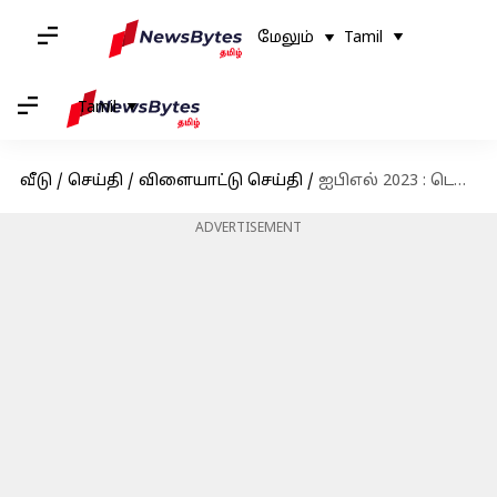
மேலும்
Tamil
Tamil
வீடு
/
செய்தி
/
விளையாட்டு செய்தி
/
ஐபிஎல் 2023 : டெல்லி கேப்பிடல்ஸை எதிர்கொள்ளும் ராஜஸ்தான் ராயல்ஸ்! கடந்த கால புள்ளி விபரங்கள்
ADVERTISEMENT