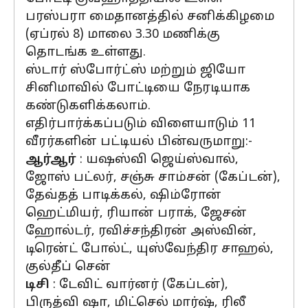
பரஸ்பரா மைதானத்தில் சனிக்கிழமை
(ஏப்ரல் 8) மாலை 3.30 மணிக்கு
தொடங்க உள்ளது.
ஸ்டார் ஸ்போர்ட்ஸ் மற்றும் ஜியோ
சினிமாவில் போட்டியை நேரடியாக
கண்டுகளிக்கலாம்.
எதிர்பார்க்கப்படும் விளையாடும் 11
வீரர்களின் பட்டியல் பின்வருமாறு:-
ஆர்ஆர்
: யஷஸ்வி ஜெய்ஸ்வால்,
ஜோஸ் பட்லர், சஞ்சு சாம்சன் (கேப்டன்),
தேவ்தத் பாடிக்கல், ஷிம்ரோன்
ஹெட்மியர், ரியான் பராக், ஜேசன்
ஹோல்டர், ரவிச்சந்திரன் அஸ்வின்,
டிரென்ட் போல்ட், யுஸ்வேந்திர சாஹல்,
குல்தீப் சென்
டிசி
: டேவிட் வார்னர் (கேப்டன்),
பிருத்வி ஷா, மிட்செல் மார்ஷ், ரிலீ