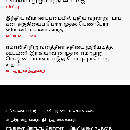
கசியவிட்டது இப்படி தான்: சிபிஐ
சிபிஐ
இந்திய விமானப்படையில் புதிய வரலாறு! 'டாப்
கன்' தகுதியைப் பெற்ற முதல் பெண் போர்
விமானி பாவனா காந்த்
விமானப்படை
எம்என்சி நிறுவனத்தின் சதியை முறியடித்த
கூட்டணி! இந்தியாவின் முதல் 'எம்ஆர்ஐ'
மெஷின்; டாடாவும் ஸ்ரீதர் வேம்புவும் செய்த
உதவி
மருத்துவத்துறை
எங்களை பற்றி
தனியுரிமைக் கொள்கை
விதிமுறைகளும் நிபந்தனைகளும்
எங்களை தொடர்பு கொள்ள
நெறிமுறை நடத்தை