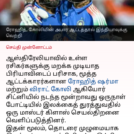
இந்தியாவுக்கு வெற்றி;
ஒயிட்வாஷ் அவமானம்
தவிர்ப்பு
எழுதியவர்
Oct 25, 2025
05:01 pm
ரோஹித், கோலியின் அபார ஆட்டத்தால் இந்தியாவுக்கு
Sekar Chinnappan
வெற்றி
செய்தி முன்னோட்டம்
ஆஸ்திரேலியாவில் உள்ள
ரசிகர்களுக்கு மறக்க முடியாத
பிரியாவிடைப் பரிசாக, மூத்த
ஆட்டக்காரர்களான
ரோஹித் ஷர்மா
மற்றும்
விராட் கோலி
ஆகியோர்
சிட்னியில் நடந்த மூன்றாவது ஒருநாள்
போட்டியில் இலக்கைத் துரத்துவதில்
ஒரு மாஸ்டர் கிளாஸ் செயல்திறனை
வெளிப்படுத்தினர்.
இதன் மூலம், தொடரை முழுமையாக