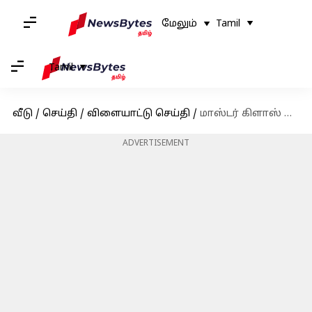
மேலும்
Tamil
Tamil
வீடு
/
செய்தி
/
விளையாட்டு செய்தி
/
மாஸ்டர் கிளாஸ் ஆட்டம்: ரோஹித், கோலியின் அபார ஆட்டத்தால் இந்தியாவுக்கு வெற்றி; ஒயிட்வாஷ் அவமானம் தவிர்ப்பு
ADVERTISEMENT