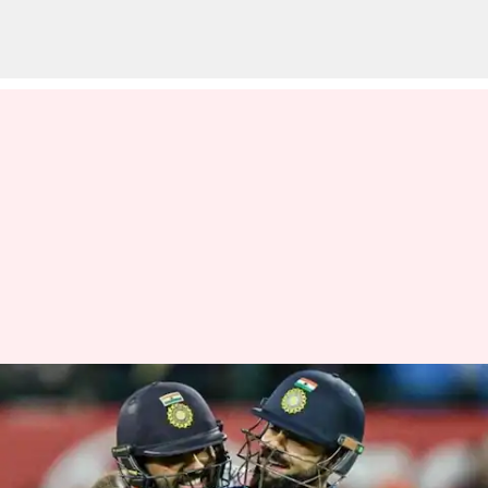
மாஸ்டர் கிளாஸ் ஆட்டம்:
ரோஹித், கோலியின்
அபார ஆட்டத்தால்