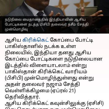
தலைவர் நசீம் சேத்தி
புதிய தகவல்
எழுதியவர்
Apr 21, 2023
07:53 pm
Sekar Chinnappan
நடுநிலை மைதானத்தில் இந்தியாவின் ஆசிய
போட்டிகளை நடத்த பிசிபி தலைவர் நசீம் சேத்தி
முன்மொழிவு
செய்தி முன்னோட்டம்
ஆசிய
கிரிக்கெட்
கோப்பை போட்டி
பாகிஸ்தானில் நடக்க உள்ள
நிலையில், இந்தியா தனது ஆசிய
கோப்பை போட்டிகளை நடுநிலையான
இடத்தில் விளையாடலாம் என்று
பாகிஸ்தான் கிரிக்கெட் வாரியம்
(பிசிபி) முன்மொழிந்துள்ளது என்று
அதன் தலைவர் நஜாம் சேத்தி
வெள்ளிக்கிழமை (ஏப்ரல் 21)
தெரிவித்தார்.
ஆசிய கிரிக்கெட் கவுன்சிலுக்கு (ஏசிசி)