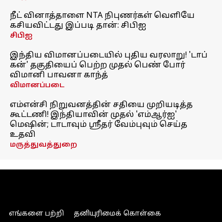
நீட் வினாத்தாளை NTA நிபுணர்கள் வெளியே
கசியவிட்டது இப்படி தான்: சிபிஐ
சிபிஐ
இந்திய விமானப்படையில் புதிய வரலாறு! 'டாப்
கன்' தகுதியைப் பெற்ற முதல் பெண் போர்
விமானி பாவனா காந்த்
விமானப்படை
எம்என்சி நிறுவனத்தின் சதியை முறியடித்த
கூட்டணி! இந்தியாவின் முதல் 'எம்ஆர்ஐ'
மெஷின்; டாடாவும் ஸ்ரீதர் வேம்புவும் செய்த
உதவி
மருத்துவத்துறை
எங்களை பற்றி
தனியுரிமைக் கொள்கை