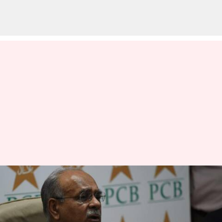
நடுநிலை மைதானத்தில்
இந்தியாவின் ஆசிய
போட்டிகள் : பிசிபி