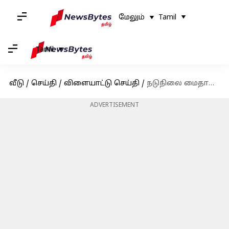
மேலும்
Tamil
Tamil
வீடு
/
செய்தி
/
விளையாட்டு செய்தி
/
நடுநிலை மைதானத்தில் இந்தியாவின் ஆசிய போட்டிகள் : பிசிபி தலைவர் நசீம் சேத்தி புதிய தகவல்
ADVERTISEMENT