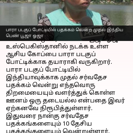
எழுதியவர்
Apr 11, 2023
06:46 pm
Sekar Chinnappan
செய்தி முன்னோட்டம்
பாரா படகுப் போட்டியில் பதக்கம் வென்ற முதல் இந்திய
36 வயதான
இந்தியா
பாரா
பெண் பூஜா ஓஜா
விளையாட்டு வீராங்கனை பூஜா ஓஜா
உஸ்பெகிஸ்தானில் நடக்க உள்ள
ஆசிய கோப்பை பாரா படகுப்
போட்டிக்காக தயாராகி வருகிறார்.
பாரா படகுப் போட்டியில்
இந்தியாவுக்காக முதல் சர்வதேச
பதக்கம் வென்று எந்தவொரு
திறமையையும் வளர்த்துக் கொள்ள
ஊனம் ஒரு தடையல்ல என்பதை இவர்
ஏற்கனவே நிரூபித்துள்ளார்.
இதுவரை நான்கு சர்வதேச
பதக்கங்களையும் 10 தேசிய
பதக்கங்களையும் வென்றுள்ளார்.