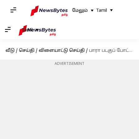
மேலும்
Tamil
Tamil
வீடு
/
செய்தி
/
விளையாட்டு செய்தி
/
பாரா படகுப் போட்டியில் பதக்கம் வென்ற முதல் இந்திய பெண் பூஜா ஓஜா
ADVERTISEMENT