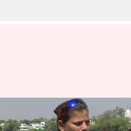
பாரா படகுப் போட்டியில்
பதக்கம் வென்ற முதல்
இந்திய பெண் பூஜா ஓஜா