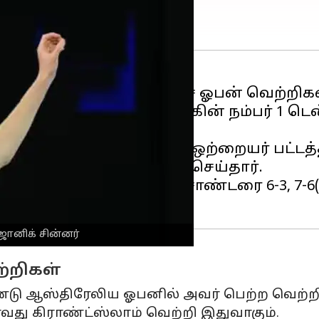
்செலியின் இரண்டு பிரெஞ்ச் ஓபன் வெற்றிக
ரர் என்ற சாதனையை உலகின் நம்பர் 1 டென
ஸ்திரேலிய ஓபன்
ஆடவர் ஒற்றையர் பட்டத்
த்து, இந்த சாதனையை செய்தார்.
த இந்த போட்டியில் அலெசாண்டரை 6-3, 7-6(7
ானிக் சின்னர்
்றிகள்
ண்டு ஆஸ்திரேலிய ஓபனில் அவர் பெற்ற வெற்றி
வது கிராண்ட்ஸ்லாம் வெற்றி இதுவாகும்.