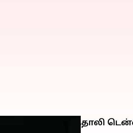
் முதல்முறை; இத்தாலி டென்ன