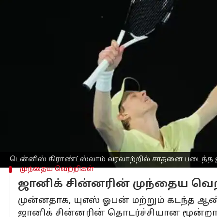
எழுதியவர்
Jan 26, 2025
05:52 pm
Sekar Chinnappan
செய்தி முன்னோட்டம்
1959 மற்றும் 1960 இல் நிகோலா பீட்ராஞ
பட்டங்களை வென்ற முதல்
இத்தாலி
ய வீ
படைத்தார்.
ஞாயிற்றுக்கிழமை (ஜனவரி 26) நடந்த
ஆ
நிலை வீரரான அலெக்சாண்டரை தோற்கடி
இரண்டு மணி நேரம் 42 நிமிடங்கள் நீடித்
டென்னிஸ் கிராண்ட்ஸ்லாம் வரலாற்றில் சாதனை படைத்த ஜ
முந்தைய வெற்றிகள்
ஜானிக் சின்னரின் முந்தைய வெற
முன்னதாக, யுஎஸ் ஓபன் மற்றும் கடந்த ஆ
ஜானிக் சின்னரின் தொடர்ச்சியான மூன்றா