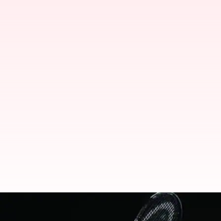
கிராண்ட்ஸ்லாம் வரலாற்றில
சாதனை