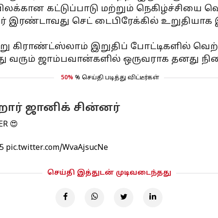
ிலக்கான கட்டுப்பாடு மற்றும் நெகிழ்ச்சியை வெ
ர் இரண்டாவது செட் டைபிரேக்கில் உறுதியாக இ
்று கிராண்ட்ஸ்லாம் இறுதிப் போட்டிகளில் வெற
து வரும் ஜாம்பவான்களில் ஒருவராக தனது நி
50%
% செய்தி படித்து விட்டீர்கள்
ார் ஜானிக் சின்னர்
ER 😍
5
pic.twitter.com/WvaAjsucNe
செய்தி இத்துடன் முடிவடைந்தது