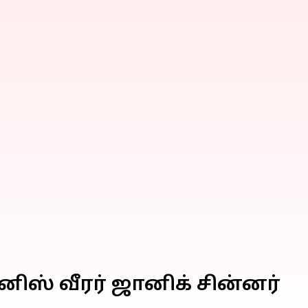
ிஸ் வீரர் ஜானிக் சின்னர்