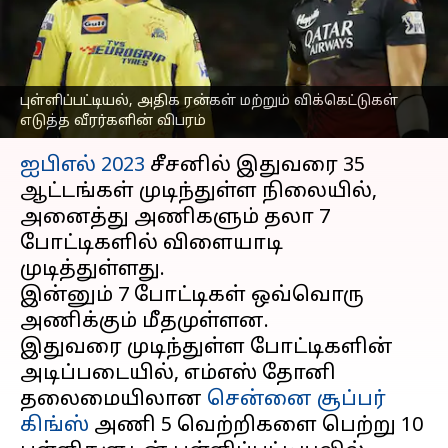
விக்கெட்டுகள் எடுத்த
வீரர்களின் விபரம்
எழுதியவர்
Apr 26, 2023
05:27 pm
Sekar Chinnappan
புள்ளிப்பட்டியல், அதிக ரன்கள் மற்றும் விக்கெட்டுகள்
எடுத்த வீரர்களின் விபரம்
செய்தி முன்னோட்டம்
ஐபிஎல் 2023
சீசனில் இதுவரை 35
ஆட்டங்கள் முடிந்துள்ள நிலையில்,
அனைத்து அணிகளும் தலா 7
போட்டிகளில் விளையாடி
முடித்துள்ளது.
இன்னும் 7 போட்டிகள் ஒவ்வொரு
அணிக்கும் மீதமுள்ளன.
இதுவரை முடிந்துள்ள போட்டிகளின்
அடிப்படையில், எம்எஸ் தோனி
தலைமையிலான
சென்னை சூப்பர்
கிங்ஸ்
அணி 5 வெற்றிகளை பெற்று 10