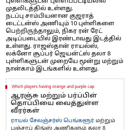
புள்ளிகளுடன் புள்ளிப்பட்டியலில்
முதலிடத்தில் உள்ளது.
நடப்பு சாம்பியனான குஜராத்
டைட்டன்ஸ் அணியும் 10 புள்ளிகளை
பெற்றிருந்தாலும், நிகர ரன் ரேட்
அடிப்படையில் இரண்டாவது இடத்தில்
உள்ளது. ராஜஸ்தான் ராயல்ஸ்,
லக்னோ சூப்பர் ஜெயன்ட்ஸ் தலா 8
புள்ளிகளுடன் முறையே மூன்று மற்றும்
Which players having orange and purple cap
ஆரஞ்சு மற்றும் பர்ப்பிள்
தொப்பியை வைத்துள்ள
வீரர்கள்
ராயல் சேலஞ்சர்ஸ் பெங்களூர்
மற்றும்
பஞ்சாப் கிங்ஸ் அணிகளும் தலா 8