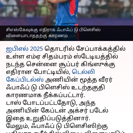
விளையாடாததற்கு
காரணம் என்ன?
எழுதியவர்
Apr 05, 2025
05:42 pm
Sekar Chinnappan
சிஎஸ்கேவுக்கு எதிராக ஃபாஃப் டு பிளெசிஸ்
விளையாடாததற்கு காரணம்
செய்தி முன்னோட்டம்
ஐபிஎல் 2025
தொடரில் சேப்பாக்கத்தில்
உள்ள எம்ஏ சிதம்பரம் ஸ்டேடியத்தில்
நடந்த சென்னை சூப்பர் கிங்ஸுக்கு
எதிரான போட்டியில்,
டெல்லி
கேப்பிடல்ஸ்
அணியின் மூத்த வீரர்
ஃபாஃப் டு பிளெசிஸ் உடற்தகுதி
காரணமாக நீக்கப்பட்டார்.
டாஸ் போடப்பட்டதோடு, அந்த
அணியின் கேப்டன் அக்சர் படேல்
இதை உறுதிப்படுத்தினார்.
மேலும், ஃபாஃப் டு பிளெசிஸிற்கு