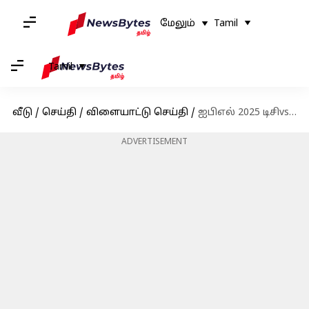
மேலும்
Tamil
Tamil
வீடு
/
செய்தி
/
விளையாட்டு செய்தி
/
ஐபிஎல் 2025 டிசிvsசிஎஸ்கே: ஃபாஃப் டு பிளெசிஸ் விளையாடாததற்கு காரணம் என்ன?
ADVERTISEMENT