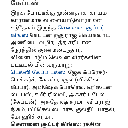
கேப்டன்
இந்த போட்டிக்கு முன்னதாக, காயம்
காரணமாக விளையாடுவாரா என
சந்தேகம் இருந்த
சென்னை சூப்பர்
கிங்ஸ்
கேப்டன் ருதுராஜ் கெய்க்வாட்,
அணியை வழிநடத்த சரியான
நேரத்தில் குணமடைந்தார்.
விளையாடும் லெவன் வீரர்களின்
பட்டியல் பின்வருமாறு:-
டெல்லி கேப்பிடல்ஸ்
: ஜேக் ஃப்ரேசர்-
மெக்கர்க், கேஎல் ராகுல் (விக்கெட்
கீப்பர்), அபிஷேக் போரெல், டிரிஸ்டன்
ஸ்டப்ஸ், சமீர் ரிஸ்வி, அக்சர் படேல்
(கேப்டன்), அசுதோஷ் சர்மா, விப்ராஜ்
நிகம், மிட்செல் ஸ்டார்க், குல்தீப் யாதவ்,
மோஹித் சர்மா.
சென்னை சூப்பர் கிங்ஸ்
: ரச்சின்