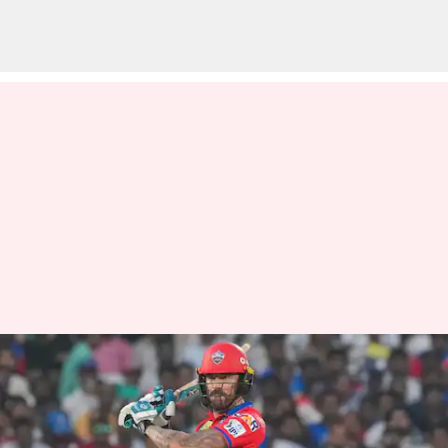
ஐபிஎல் 2025
டிசிvsசிஎஸ்கே: ஃபாஃப் டு
பிளெசிஸ்