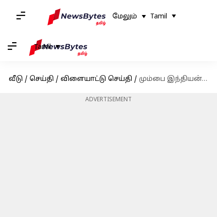
மேலும்
Tamil
Tamil
வீடு
/
செய்தி
/
விளையாட்டு செய்தி
/
மும்பை இந்தியன்ஸ் vs ராயல் சேலஞ்சர்ஸ் பெங்களூர் : பிளேஆப் வாய்ப்பை தக்கவைக்கப்போவது யார்?
ADVERTISEMENT