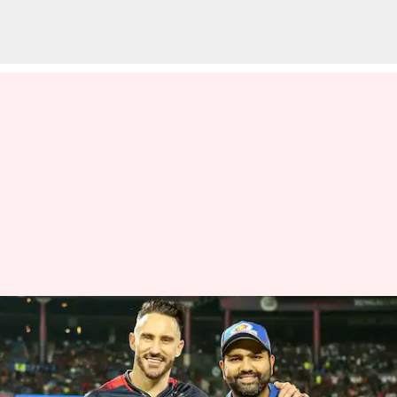
மும்பை இந்தியன்ஸ் vs
ராயல் சேலஞ்சர்ஸ்
பெங்களூர் : பிளேஆப்