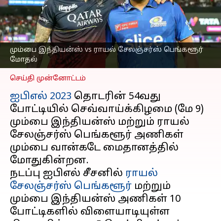
வாய்ப்பை
தக்கவைக்கப்போவது
யார்?
எழுதியவர்
May 08, 2023
08:07 pm
மும்பை இந்தியன்ஸ் vs ராயல் சேலஞ்சர்ஸ் பெங்களூர்
Sekar Chinnappan
மோதல்
செய்தி முன்னோட்டம்
ஐபிஎல் 2023
தொடரின் 54வது
போட்டியில் செவ்வாய்க்கிழமை (மே 9)
மும்பை இந்தியன்ஸ் மற்றும் ராயல்
சேலஞ்சர்ஸ் பெங்களூர் அணிகள்
மும்பை வான்கடே மைதானத்தில்
மோதுகின்றன.
நடப்பு ஐபிஎல் சீசனில்
ராயல்
சேலஞ்சர்ஸ் பெங்களூர்
மற்றும்
மும்பை இந்தியன்ஸ் அணிகள் 10
போட்டிகளில் விளையாடியுள்ள