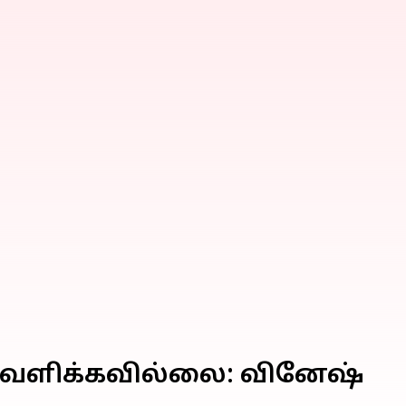
ஆதரவளிக்கவில்லை: வினேஷ்