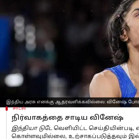
எழுதியவர்
Sep 25, 2024
10:57 am
Venkatalakshmi V
செய்தி முன்னோட்டம்
பாரிஸ் ஒலிம்பிக்கில்
தான் சந்தித்த ப
போகட்
கூறினார்.
30 வயதான வினேஷ் போகட்
மல்யுத்தத்த
நிலையில், கூடுதல் எடை காரணமாக ஒலிம்பி
எனினும், வினேஷ் தனது வெள்ளிப் பதக்க
ஆனால் விளையாட்டுக்கான நடுவர் நீதிமன
இந்திய அரசு எனக்கு ஆதரவளிக்கவில்லை: வினேஷ் போக
சாடல்
நிர்வாகத்தை சாடிய வினேஷ்
இந்தியா டுடே
வெளியிட்ட செய்தியின்படி,
கொள்ளவுமில்லை, உற்சாகப்படுத்தவும் இல