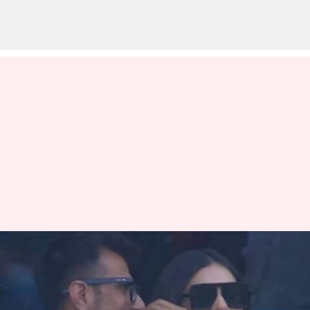
சாம்பியன்ஸ் டிராபி
இறுதிப் போட்டியில்
ரசிகர்களின் கவனத்தை