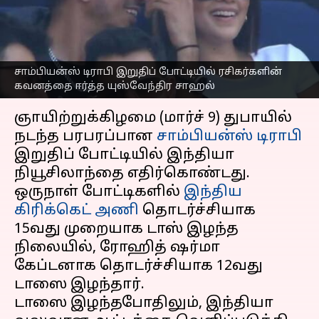
ஈர்த்த யுஸ்வேந்திர
சாஹல்; காரணம் என்ன?
எழுதியவர்
Mar 09, 2025
07:08 pm
Sekar Chinnappan
சாம்பியன்ஸ் டிராபி இறுதிப் போட்டியில் ரசிகர்களின்
கவனத்தை ஈர்த்த யுஸ்வேந்திர சாஹல்
செய்தி முன்னோட்டம்
ஞாயிற்றுக்கிழமை (மார்ச் 9) துபாயில்
நடந்த பரபரப்பான
சாம்பியன்ஸ் டிராபி
இறுதிப் போட்டியில் இந்தியா
நியூசிலாந்தை எதிர்கொண்டது.
ஒருநாள் போட்டிகளில்
இந்திய
கிரிக்கெட் அணி
தொடர்ச்சியாக
15வது முறையாக டாஸ் இழந்த
நிலையில், ரோஹித் ஷர்மா
கேப்டனாக தொடர்ச்சியாக 12வது
டாஸை இழந்தார்.
டாஸை இழந்தபோதிலும், இந்தியா