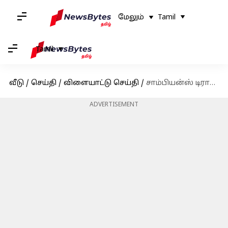
மேலும்
Tamil
Tamil
வீடு
/
செய்தி
/
விளையாட்டு செய்தி
/
சாம்பியன்ஸ் டிராபி இறுதிப் போட்டியில் ரசிகர்களின் கவனத்தை ஈர்த்த யுஸ்வேந்திர சாஹல்; காரணம் என்ன?
ADVERTISEMENT