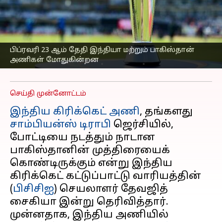
அதிகாரப்பூர்வ
சாம்பியன்ஸ் டிராபி
லோகோ இருக்கும்:
பிசிசிஐ
பிப்ரவரி 23 ஆம் தேதி இந்தியா மற்றும் பாகிஸ்தான்
அணிகள் மோதுகின்றன
எழுதியவர்
Jan 22, 2025
07:43 pm
Venkatalakshmi V
செய்தி முன்னோட்டம்
இந்திய கிரிக்கெட் அணி
, தங்களது
சாம்பியன்ஸ் டிராபி
ஜெர்சியில்,
போட்டியை நடத்தும் நாடான
பாகிஸ்தானின் முத்திரையைக்
கொண்டிருக்கும் என்று இந்திய
கிரிக்கெட் கட்டுப்பாட்டு வாரியத்தின்
(
பிசிசிஐ
) செயலாளர் தேவஜித்
சைகியா இன்று தெரிவித்தார்.
முன்னதாக, இந்திய அணியில்