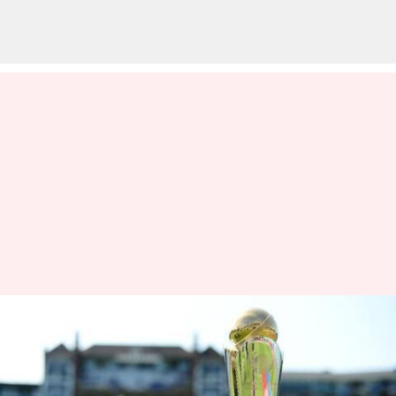
இந்திய ஜெர்சியில்
பாகிஸ்தான்
முத்திரையுடன் கூடிய