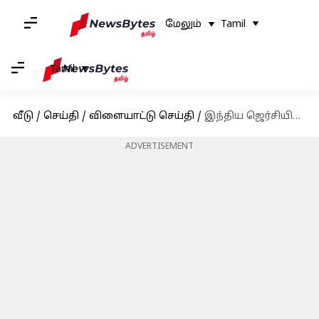
மேலும்
Tamil
Tamil
வீடு
/
செய்தி
/
விளையாட்டு செய்தி
/
இந்திய ஜெர்சியில் பாகிஸ்தான் முத்திரையுடன் கூடிய அதிகாரப்பூர்வ சாம்பியன்ஸ் டிராபி லோகோ இருக்கும்: பிசிசிஐ
ADVERTISEMENT