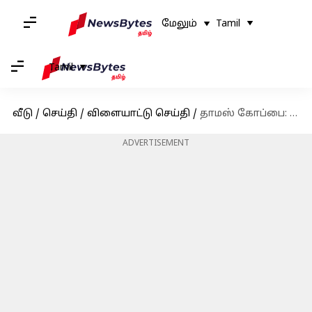
மேலும்
Tamil
Tamil
வீடு
/
செய்தி
/
விளையாட்டு செய்தி
/
தாமஸ் கோப்பை: ஆஸ்திரேலியாவை 5-0 எனத் துவம்சம் செய்த இந்தியா! காலிறுதிக்கு அதிரடியாக தகுதி
ADVERTISEMENT