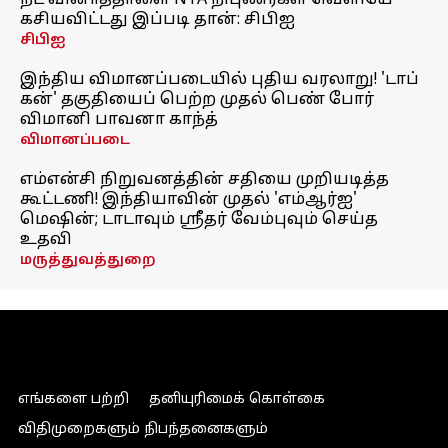
நீட் வினாத்தாளை NTA நிபுணர்கள் வெளியே
கசியவிட்டது இப்படி தான்: சிபிஐ
சிபிஐ
இந்திய விமானப்படையில் புதிய வரலாறு! 'டாப்
கன்' தகுதியைப் பெற்ற முதல் பெண் போர்
விமானி பாவனா காந்த்
விமானப்படை
எம்என்சி நிறுவனத்தின் சதியை முறியடித்த
கூட்டணி! இந்தியாவின் முதல் 'எம்ஆர்ஐ'
மெஷின்; டாடாவும் ஸ்ரீதர் வேம்புவும் செய்த
உதவி
மருத்துவத்துறை
எங்களை பற்றி
தனியுரிமைக் கொள்கை
விதிமுறைகளும் நிபந்தனைகளும்