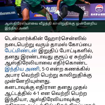
இந்தியா! காலிறுதிக்கு
அதிரடியாக தகுதி
எழுதியவர்
Apr 27, 2026
06:36 pm
Sekar Chinnappan
ஆஸ்திரேலியாவை வீழ்த்தி காலிறுதிக்கு முன்னேறிய
இந்திய அணி
செய்தி முன்னோட்டம்
டென்மார்க்கின் ஹோர்சென்ஸில்
நடைபெற்று வரும் தாமஸ் கோப்பை
பேட்மிண்டன்
இறுதிப் போட்டிகளில்,
தனது இரண்டாவது குரூப் ஏ சுற்றில்
ஆஸ்திரேலியாவை எதிர்கொண்ட
இந்திய அணி
, 5-0 என்ற கணக்கில்
அபார வெற்றி பெற்று காலிறுதிக்கு
முன்னேறியுள்ளது.
கனடாவுக்கு எதிரான தனது முதல்
ஆட்டத்தில் 4-1 என வெற்றி பெற்ற
இந்தியா, ஆஸ்திரேலியாவுக்கு