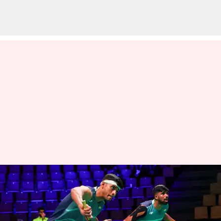
தாமஸ் கோப்பை:
ஆஸ்திரேலியாவை 5-0
எனத் துவம்சம் செய்த