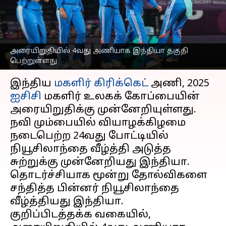
அரையிறுதிக்கு இந்தியா
தகுதி
எழுதியவர்
Oct 24, 2025
07:48 am
Venkatalakshmi V
அரையிறுதியில் 4வது அணியாக இந்தியா தகுதி
பெற்றுள்ளது
செய்தி முன்னோட்டம்
இந்திய
மகளிர் கிரிக்கெட்
அணி, 2025
ஐசிசி
மகளிர் உலகக் கோப்பையின்
அரையிறுதிக்கு முன்னேறியுள்ளது.
நவி மும்பையில் வியாழக்கிழமை
நடைபெற்ற 24வது போட்டியில்
நியூசிலாந்தை வீழ்த்தி அடுத்த
சுற்றுக்கு முன்னேறியது இந்தியா.
தொடர்ச்சியாக மூன்று தோல்விகளை
சந்தித்த பின்னர் நியூசிலாந்தை
வீழ்த்தியது இந்தியா.
குறிப்பிடத்தக்க வகையில்,