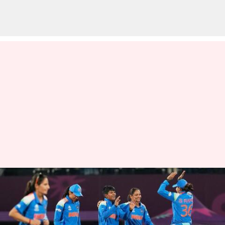
பெண்கள் உலகக்
கோப்பையில்
நியூசிலாந்தை வீழ்த்தி