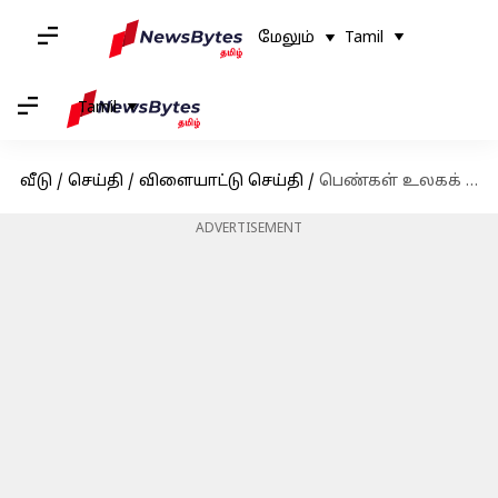
மேலும்
Tamil
Tamil
வீடு
/
செய்தி
/
விளையாட்டு செய்தி
/
பெண்கள் உலகக் கோப்பையில் நியூசிலாந்தை வீழ்த்தி அரையிறுதிக்கு இந்தியா தகுதி
ADVERTISEMENT