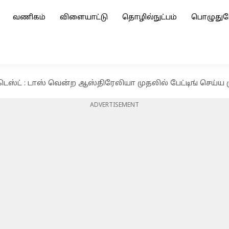
வணிகம்
விளையாட்டு
தொழில்நுட்பம்
பொழுதுப
 டெஸ்ட் : டாஸ் வென்ற ஆஸ்திரேலியா முதலில் பேட்டிங் செய்ய ம
ADVERTISEMENT