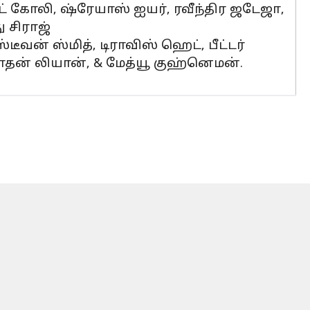
ாட் கோலி, ஷ்ரேயாஸ் ஐயர், ரவீந்திர ஜடேஜா,
ு சிராஜ்
ீவன் ஸ்மித், டிராவிஸ் ஹெட், பீட்டர்
, நாதன் லியான், & மேத்யூ குஹ்னெமன்.