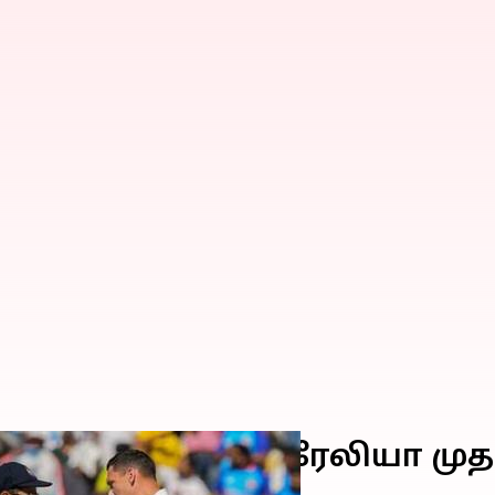
டாஸ் வென்ற ஆஸ்திரேலியா முதல