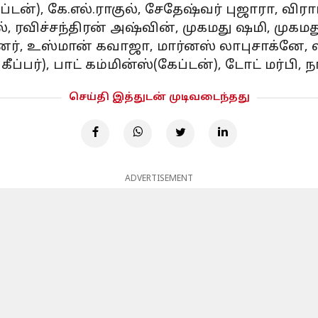
ப்டன்), கே.எல்.ராகுல், சேதேஷ்வர் புஜாரா, விர
டேல், ரவிச்சந்திரன் அஷ்வின், முகமது ஷமி, முகமத
னர், உஸ்மான் கவாஜா, மார்னஸ் லாபுசாக்னே, ஸ்ட
ப்பர்), பாட் கம்மின்ஸ்(கேப்டன்), டோட் மர்பி
செய்தி இத்துடன் முடிவடைந்தது
ADVERTISEMENT