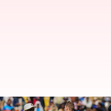
IND vs AUS 2வது டெஸ்ட் : 