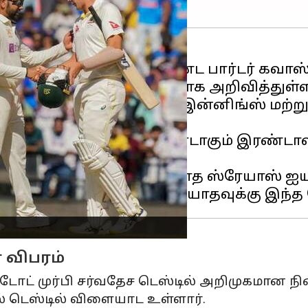
ேயான 4 போட்டிகள் கொண்ட பார்டர் கவா
ுதலில் பேட்டிங் செய்வதாக அறிவித்துள்ள
்டியில் இந்திய அணி ஒரு இன்னிங்ஸ் மற்றும
ஜேட்லி மைதானத்தில் நாடாகும் இரண்டாவது
் போட்டியில் இடம் பெறாத ஸ்ரேயாஸ் ஐயர
ு
 விபரம்
டோட் முர்பி சர்வதேச டெஸ்டில் அறிமுகமான நி
் டெஸ்டில் விளையாட உள்ளார்.