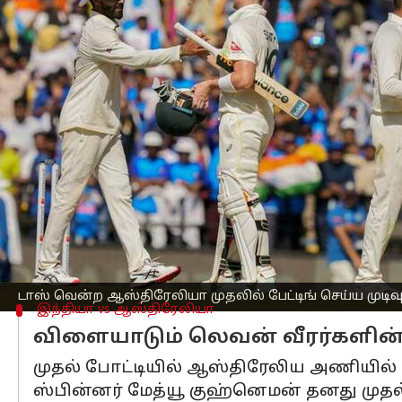
எழுதியவர்
Feb 17, 2023
09:13 am
Sekar Chinnappan
செய்தி முன்னோட்டம்
இந்தியா மற்றும் ஆஸ்திரேலியா இடைய
போட்டியில் டாஸ் வென்ற ஆஸ்திரேலியா ம
முன்னதாக, நாக்பூரில் நடந்த முதல் போட
வெற்றி பெற்றது.
இந்நிலையில், டெல்லியில் உள்ள அருண் 
ஆஸ்திரேலியாவுடன் மோத உள்ளது.
இந்திய அணியில் காயம் காரணமாக முதல
டாஸ் வென்ற ஆஸ்திரேலியா முதலில் பேட்டிங் செய்ய முடிவ
இந்தியா vs ஆஸ்திரேலியா
விளையாடும் லெவன் வீரர்களின்
முதல் போட்டியில் ஆஸ்திரேலிய அணியில் 
ஸ்பின்னர் மேத்யூ குஹ்னெமன் தனது முதல