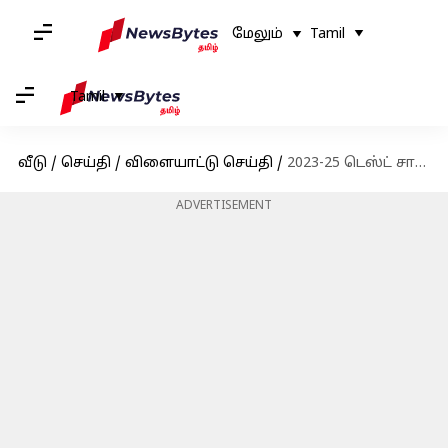
மேலும்
Tamil
Tamil
வீடு
/
செய்தி
/
விளையாட்டு செய்தி
/
2023-25 டெஸ்ட் சாம்பியன்ஷிப் சுழற்சிக்கான போட்டி அட்டவணையை வெளியிட்டது ஐசிசி
ADVERTISEMENT