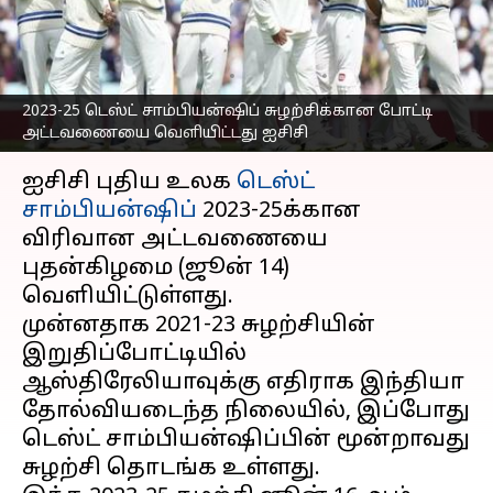
அட்டவணையை
வெளியிட்டது ஐசிசி
எழுதியவர்
Jun 14, 2023
08:18 pm
Sekar Chinnappan
2023-25 டெஸ்ட் சாம்பியன்ஷிப் சுழற்சிக்கான போட்டி
அட்டவணையை வெளியிட்டது ஐசிசி
செய்தி முன்னோட்டம்
ஐசிசி புதிய உலக
டெஸ்ட்
சாம்பியன்ஷிப்
2023-25க்கான
விரிவான அட்டவணையை
புதன்கிழமை (ஜூன் 14)
வெளியிட்டுள்ளது.
முன்னதாக 2021-23 சுழற்சியின்
இறுதிப்போட்டியில்
ஆஸ்திரேலியாவுக்கு எதிராக இந்தியா
தோல்வியடைந்த நிலையில், இப்போது
டெஸ்ட் சாம்பியன்ஷிப்பின் மூன்றாவது
சுழற்சி தொடங்க உள்ளது.