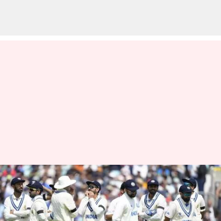
2023-25 டெஸ்ட்
சாம்பியன்ஷிப்
சுழற்சிக்கான போட்டி