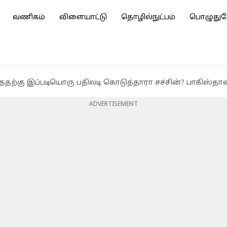
வணிகம்
விளையாட்டு
தொழில்நுட்பம்
பொழுதுப
ததற்கு இப்படியொரு பதிலடி கொடுத்தாரா சச்சின்? பாகிஸ்தான் ம
ADVERTISEMENT