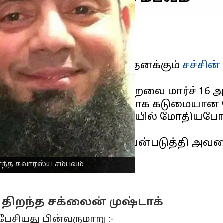
சாளர் சக்லைன் முஷ்டாக், தனக்கும்
சச்சின்
ளிப்படுத்தினார்.
சதத்தின் 12வது ஆண்டு நிறைவை மார்ச் 16 
ற்பந்து வீச்சாளருக்கு எதிராக கடுமையான
கனடாவில் சஹாரா கோப்பையில் மோதியபோது 
ை தெரிவித்தார்.
ுமையான வார்த்தைகளைப் பயன்படுத்தி அவர
ர்ந்த சுவாரஸ்ய சம்பவம்
திறந்த சக்லைன் முஷ்டாக்
பேசியது பின்வருமாறு :-