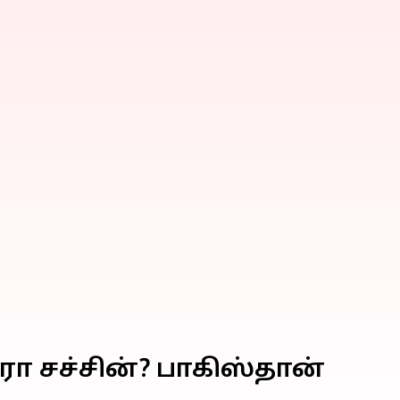
ா சச்சின்? பாகிஸ்தான்