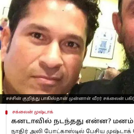
எழுதியவர்
Mar 16, 2023
11:55 am
Sekar Chinnappan
செய்தி முன்னோட்டம்
பாகிஸ்தானின் முன்னாள் சுழற்பந்து வீச்
போட்டி பற்றிய சுவாரஷ்ய சம்பவத்தை வெ
சர்வதேச கிரிக்கெட்டில் தனது 100வது 
விளையாடும் நாட்களில் பாகிஸ்தான் சுழ
1997 இல் இந்தியாவும் பாகிஸ்தானும் 
செய்தபோது, அவர் எதிர்கொண்ட விதத்த
முஷ்டாக் சச்சினிடம் சென்று சில கட
சச்சின் குறித்து பாகிஸ்தான் முன்னாள் வீரர் சக்லைன் பகி
சக்லைன் முஷ்டாக்
கனடாவில் நடந்தது என்ன? மனம் 
நாதிர் அலி போட்காஸ்டில் பேசிய முஷ்டாக் 