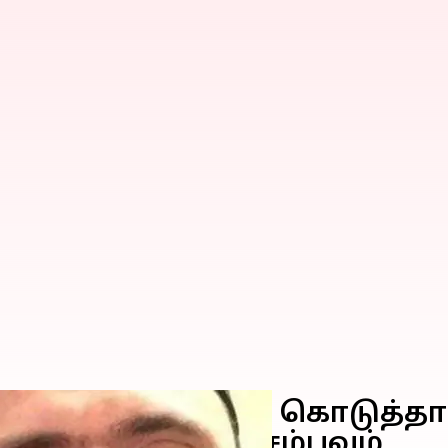
்படியொரு பதிலடி கொடுத்தார
ிர்ந்த சுவாரஸ்ய சம்பவம்