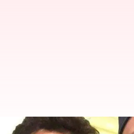
ஸ்லெட்ஜிங் செய்ததற்கு இப
முன்னாள் வீரர் சக்லைன் பக