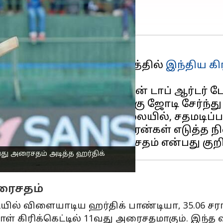
்கு எதிரான தொடக்க ஆட்டத்தில்
இந்திய கி
ங் செய்த இந்திய அணியின் டாப் ஆர்டர் பேட
ா ஐந்தாவது விக்கெட்டுக்கு ஜோடி சேர்ந்த
 எடுத்து அவுட்டான நிலையில், சதமடிப்பார
மற்றும் ஒரு சிக்சருடன் 87 ரன்கள் எடுத்த 
வது அரைசதம் அடித்த ஹர்திக்
அரைசதம்
யில் விளையாடிய ஹர்திக் பாண்டியா, 35.06 சராசர
ள் கிரிக்கெட்டில் 11வது அரைசதமாகும். இந்த