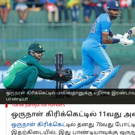
எழுதியவர்
Sep 02, 2023
07:36 pm
Sekar Chinnappan
செய்தி முன்னோட்டம்
2023
ஆசிய கோப்பை
யில் பாகிஸ்தானுக
ஹர்திக் பாண்டியா அரை சதம் அடித்தார்.
முன்னதாக, டாஸ் வென்று முதலில் பேட்டி
இஷான் கிஷன் மற்றும் ஹர்திக் பாண்டிய
இஷான் கிஷன் அரைசதம் கடந்து 82 ரன்கள்
பாண்டியா 90 பந்துகளில் 7 பவுண்டரிகள் 
ஒருநாள் கிரிக்கெட்டில் பாகிஸ்தானுக்கு எதிராக இரண்டா
பாண்டியா
hardik pandya odi numbers
ஒருநாள் கிரிக்கெட்டில் 11வது 
ஒருநாள் கிரிக்கெட்
டில் தனது 78வது போட்டி
இதற்கிடையில், இது பாண்டியாவுக்கு ஒருநா