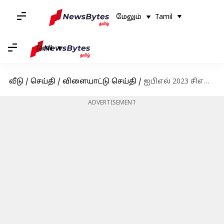
மேலும்
Tamil
Tamil
வீடு
/
செய்தி
/
விளையாட்டு செய்தி
/
ஐபிஎல் 2023 சிஎஸ்கே vs ஜிடி குவாலிஃபையர் 1: மழையால் போட்டி ரத்தானால் என்னாகும்?
ADVERTISEMENT