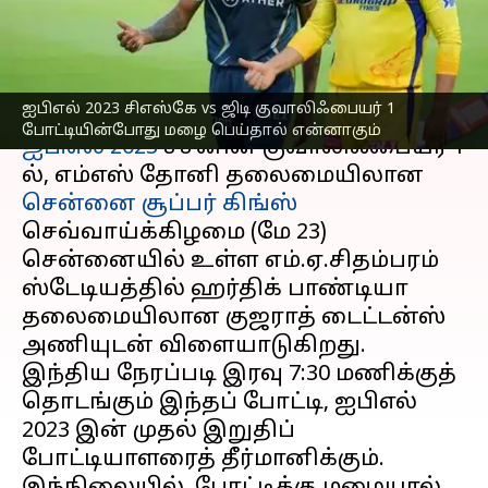
ரத்தானால் என்னாகும்?
எழுதியவர்
May 23, 2023
06:16 pm
Sekar Chinnappan
செய்தி முன்னோட்டம்
ஐபிஎல் 2023 சிஎஸ்கே vs ஜிடி குவாலிஃபையர் 1
போட்டியின்போது மழை பெய்தால் என்னாகும்
ஐபிஎல் 2023
சீசனின் குவாலிஃபையர் 1
ல், எம்எஸ் தோனி தலைமையிலான
சென்னை சூப்பர் கிங்ஸ்
செவ்வாய்க்கிழமை (மே 23)
சென்னையில் உள்ள எம்.ஏ.சிதம்பரம்
ஸ்டேடியத்தில் ஹர்திக் பாண்டியா
தலைமையிலான குஜராத் டைட்டன்ஸ்
அணியுடன் விளையாடுகிறது.
இந்திய நேரப்படி இரவு 7:30 மணிக்குத்
தொடங்கும் இந்தப் போட்டி, ஐபிஎல்
2023 இன் முதல் இறுதிப்
போட்டியாளரைத் தீர்மானிக்கும்.