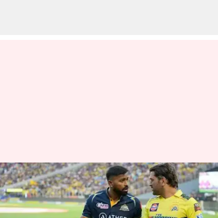
ஐபிஎல் 2023 சிஎஸ்கே vs
ஜிடி குவாலிஃபையர் 1:
மழையால் போட்டி