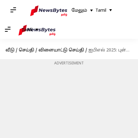
மேலும்
Tamil
Tamil
வீடு
/
செய்தி
/
விளையாட்டு செய்தி
/
ஐபிஎல் 2025: புள்ளிப்பட்டியலில் 9வது இடத்திற்கு சரிந்த சிஎஸ்கே; டாப் 4 இடங்களில் இருப்பது யார்?
ADVERTISEMENT