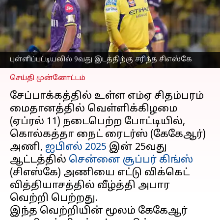
சிஎஸ்கே; டாப் 4
இடங்களில் இருப்பது
யார்?
எழுதியவர்
Apr 12, 2025
08:13 am
Sekar Chinnappan
புள்ளிப்பட்டியலில் 9வது இடத்திற்கு சரிந்த சிஎஸ்கே
செய்தி முன்னோட்டம்
சேப்பாக்கத்தில் உள்ள எம்ஏ சிதம்பரம்
மைதானத்தில் வெள்ளிக்கிழமை
(ஏப்ரல் 11) நடைபெற்ற போட்டியில்,
கொல்கத்தா நைட் ரைடர்ஸ் (கேகேஆர்)
அணி,
ஐபிஎல் 2025
இன் 25வது
ஆட்டத்தில்
சென்னை சூப்பர் கிங்ஸ்
(சிஎஸ்கே) அணியை எட்டு விக்கெட்
வித்தியாசத்தில் வீழ்த்தி அபார
வெற்றி பெற்றது.
இந்த வெற்றியின் மூலம் கேகேஆர்