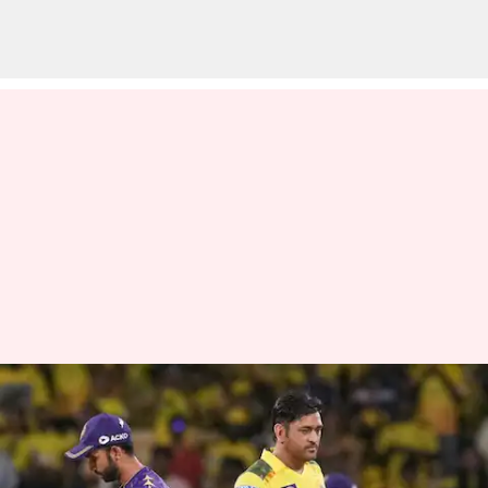
ஐபிஎல் 2025:
புள்ளிப்பட்டியலில் 9வது
இடத்திற்கு சரிந்த