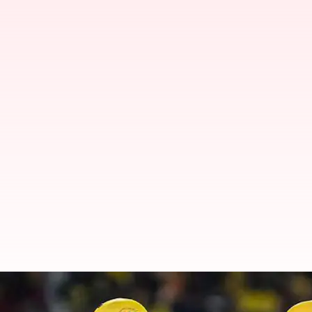
ஐபிஎல் 2025: சென்னை சூப்
பொறுப்பேற்கிறாரா எம்எஸ