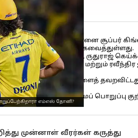
்திற்கு முன்னதாக, சென்னை சூப்பர் கிங்ஸ்
 பிளேயர் பிரிவின் கீழ் தக்கவைத்துள்ளது.
 பதவியில் இருந்து விலகி, ருதுராஜ் கெய்
ஷா பத்திரனா, சிவம் துபே, மற்றும் ரவீந்தி
கே கடந்த சீசனில் பிளேஆஃப்களைத் தவறவிட
ுப்பியது.
வைப்பு அணியின் தலைமைப் பொறுப்பு குறி
ொறுப்பேற்கிறாரா எம்எஸ் தோனி?
த்து முன்னாள் வீரர்கள் கருத்து