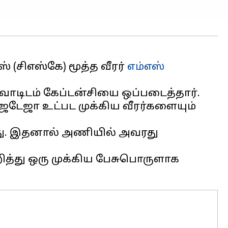
 (சிஎஸ்கே) மூத்த வீரர்
எம்எஸ்
க்வாடிடம் கேப்டன்சியை ஒப்படைத்தார்.
ர ஜடேஜா உட்பட முக்கிய வீரர்களையும்
்டது. இதனால் அணியில் அவரது
த்து ஒரு முக்கிய பேசுபொருளாக