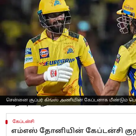
எழுதியவர்
Nov 02, 2024
07:29 pm
Sekar Chinnappan
செய்தி முன்னோட்டம்
எதிர்பார்க்கப்படும்
ஐபிஎல் 2025
மெகா ஏலத
தோனி
யை 4 கோடி ரூபாய்க்கு அன்கேப்ட்
முன்னதாக, ஐபிஎல் 2024 சீசனில் கேப்டன்
இந்நிலையில், ருதுராஜ் கெய்க்வாட், மதீ
சிஎஸ்கே தக்க வைத்துக் கொண்டது.
ருதுராஜ் கெய்க்வாட்டின் கீழ், சிஎஸ்
தலைமைத்துவம் குறித்த கேள்விகளை எழ
இந்நிலையில், எம்எஸ் தோனியின் தக்க
சென்னை சூப்பர் கிங்ஸ் அணியின் கேப்டனாக மீண்டும் ப
கேப்டன்சி
எம்எஸ் தோனியின் கேப்டன்சி குறி