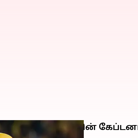
பர் கிங்ஸ் அணியின் கேப்டன
் தோனி?