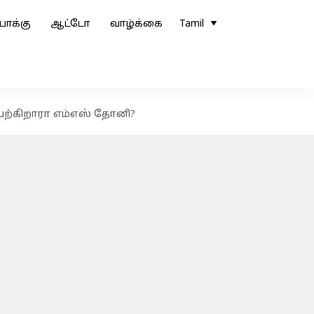
ோக்கு
ஆட்டோ
வாழ்க்கை
Tamil
பேற்கிறாரா எம்எஸ் தோனி?