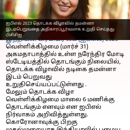
அதிகாரப்பூர்வ அறிவிப்பு
எழுதியவர்
Mar 29, 2023
04:29 pm
Sekar Chinnappan
ஐபிஎல் 2023 தொடக்க விழாவில் தமன்னா
செய்தி முன்னோட்டம்
இடம்பெறுவதை அதிகாரப்பூர்வமாக உறுதி செய்தது
பிசிசிஐ
இந்தியன் பிரீமியர் லீக் (ஐபிஎல்) 2023
வெள்ளிக்கிழமை (மார்ச் 31)
அகமதாபாத்தில் உள்ள நரேந்திர மோடி
ஸ்டேடியத்தில் தொடங்கும் நிலையில்,
தொடக்க விழாவில் நடிகை தமன்னா
இடம் பெறுவது
உறுதிசெய்யப்பட்டுள்ளது .
மேலும் தொடக்க விழா
வெள்ளிக்கிழமை மாலை 6 மணிக்கு
தொடங்கும் எனவும் என ஐபிஎல்
நிர்வாகம் அறிவித்துள்ளது.
கொரோனாவுக்கு பிறகு