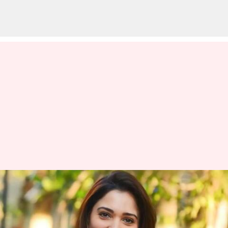
ஐபிஎல் 2023 தொடக்க
விழாவில் தமன்னா:
வெளியானது