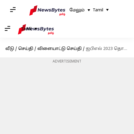
மேலும்
Tamil
Tamil
வீடு
/
செய்தி
/
விளையாட்டு செய்தி
/
ஐபிஎல் 2023 தொடக்க விழாவில் தமன்னா: வெளியானது அதிகாரப்பூர்வ அறிவிப்பு
ADVERTISEMENT