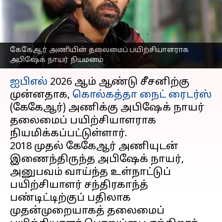
பயிற்சியாளராக
அபிஷேக் நாயர் நியமனம்
எழுதியவர்
Oct 30, 2025
05:25 pm
Sekar Chinnappan
கேகேஆர் அணியின் தலைமைப் பயிற்சியாளராக
அபிஷேக் நாயர் நியமனம்
செய்தி முன்னோட்டம்
ஐபிஎல்
2026 ஆம் ஆண்டு சீசனிற்கு
முன்னதாக,
கொல்கத்தா நைட் ரைடர்ஸ்
(கேகேஆர்) அணிக்கு அபிஷேக் நாயர்
தலைமைப் பயிற்சியாளராக
நியமிக்கப்பட்டுள்ளார்.
2018 முதல் கேகேஆர் அணியுடன்
இணைந்திருந்த அபிஷேக் நாயர்,
அனுபவம் வாய்ந்த உள்நாட்டுப்
பயிற்சியாளர் சந்திரகாந்த்
பண்டிட்டிற்குப் பதிலாக
முதன்முறையாகத் தலைமைப்