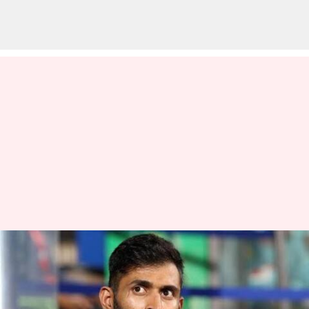
ஐபிஎல் 2026 சீசனுக்கு
கேகேஆர் அணியின்
தலைமைப்