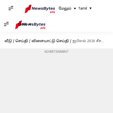
மேலும்
Tamil
Tamil
வீடு
/
செய்தி
/
விளையாட்டு செய்தி
/
ஐபிஎல் 2026 சீசனுக்கு கேகேஆர் அணியின் தலைமைப் பயிற்சியாளராக அபிஷேக் நாயர் நியமனம்
ADVERTISEMENT