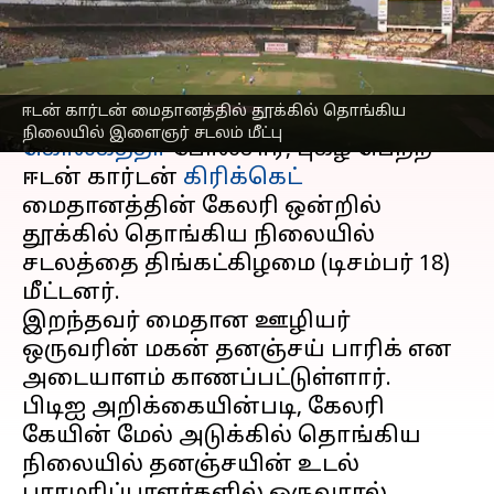
இளைஞர் சடலம் மீட்பு
எழுதியவர்
Dec 18, 2023
04:34 pm
Sekar Chinnappan
செய்தி முன்னோட்டம்
ஈடன் கார்டன் மைதானத்தில் தூக்கில் தொங்கிய
நிலையில் இளைஞர் சடலம் மீட்பு
கொல்கத்தா
போலீசார், புகழ் பெற்ற
ஈடன் கார்டன்
கிரிக்கெட்
மைதானத்தின் கேலரி ஒன்றில்
தூக்கில் தொங்கிய நிலையில்
சடலத்தை திங்கட்கிழமை (டிசம்பர் 18)
மீட்டனர்.
இறந்தவர் மைதான ஊழியர்
ஒருவரின் மகன் தனஞ்சய் பாரிக் என
அடையாளம் காணப்பட்டுள்ளார்.
பிடிஐ அறிக்கையின்படி, கேலரி
கேயின் மேல் அடுக்கில் தொங்கிய
நிலையில் தனஞ்சயின் உடல்