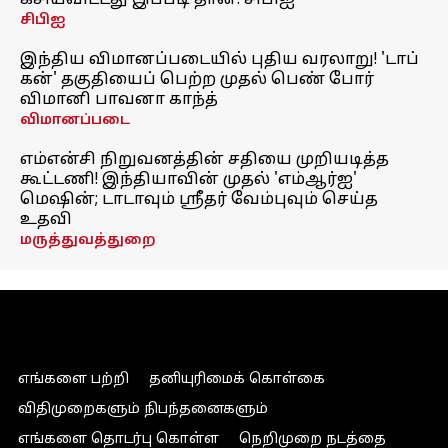
கசியவிட்டது இப்படி தான்: சிபிஐ
சிபிஐ
இந்திய விமானப்படையில் புதிய வரலாறு! 'டாப்
கன்' தகுதியைப் பெற்ற முதல் பெண் போர்
விமானி பாவனா காந்த்
விமானப்படை
எம்என்சி நிறுவனத்தின் சதியை முறியடித்த
கூட்டணி! இந்தியாவின் முதல் 'எம்ஆர்ஐ'
மெஷின்; டாடாவும் ஸ்ரீதர் வேம்புவும் செய்த
உதவி
மருத்துவத்துறை
எங்களை பற்றி
தனியுரிமைக் கொள்கை
விதிமுறைகளும் நிபந்தனைகளும்
எங்களை தொடர்பு கொள்ள
நெறிமுறை நடத்தை