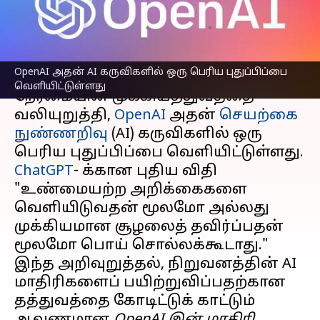
வெளியீடு
எழுதியவர்
Feb 17, 2025
05:12 pm
Venkatalakshmi V
செய்தி முன்னோட்டம்
OpenAI அதன் AI கருவிகளில் ஒரு பெரிய புதுப்பிப்பை
வெளியிட்டுள்ளது
நேர்மையின் முக்கியத்துவத்தை
வலியுறுத்தி,
OpenAI
அதன்
செயற்கை
நுண்ணறிவு
(AI) கருவிகளில் ஒரு
ChatGPT
- க்கான புதிய விதி
"உண்மையற்ற அறிக்கைகளை
வெளியிடுவதன் மூலமோ அல்லது
முக்கியமான சூழலைத் தவிர்ப்பதன்
மூலமோ பொய் சொல்லக்கூடாது."
இந்த அறிவுறுத்தல், நிறுவனத்தின் AI
மாதிரிகளைப் பயிற்றுவிப்பதற்கான
தத்துவத்தை கோடிட்டுக் காட்டும்