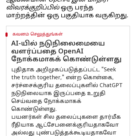
ஆவணமான
OpenAI இன் மாதிரி
விவரக்குறிப்பில்
ஒரு பரந்த
கவனம் செலுத்துங்கள்
AI-யில் நடுநிலைமையை
வளர்ப்பதை OpenAI
நோக்கமாகக் கொண்டுள்ளது
புதிதாக அறிமுகப்படுத்தப்பட்ட "Seek
the truth together," என்ற கொள்கை,
சர்ச்சைக்குரிய தலைப்புகளில் ChatGPT
நடுநிலையாக இருப்பதை உறுதி
செய்வதை நோக்கமாகக்
கொண்டுள்ளது.
பயனர்கள் சில தலைப்புகளை தார்மீக
ரீதியாக ஆட்சேபனைக்குரியதாகவோ
அல்லது புண்படுத்தக்கூடியதாகவோ