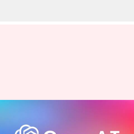
நேர்மையை வலியுறுத்தும்
ChatGPT-க்கான புதிய
வழிகாட்டும் கொள்கை