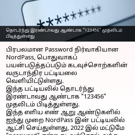
கடவுச்சொற்களின்
பட்டியல் வெளியீடு
எழுதியவர்
Nov 14, 2024
06:58 pm
Venkatalakshmi V
தொடர்ந்து இரண்டாவது ஆண்டாக "123456" முதலிடம்
பிடித்துள்ளது
செய்தி முன்னோட்டம்
பிரபலமான Password நிர்வாகியான
NordPass, பொதுவாகப்
பயன்படுத்தப்படும் கடவுச்சொற்களின்
வருடாந்திர பட்டியலை
வெளியிட்டுள்ளது.
இந்த பட்டியலில் தொடர்ந்து
இரண்டாவது ஆண்டாக "123456"
முதலிடம் பிடித்துள்ளது.
இந்த எளிய எண் ஆறு ஆண்டுகளில்
ஐந்து முறை NordPass இன் பட்டியலில்
ஆட்சி செய்துள்ளது, 2022 இல் மட்டுமே