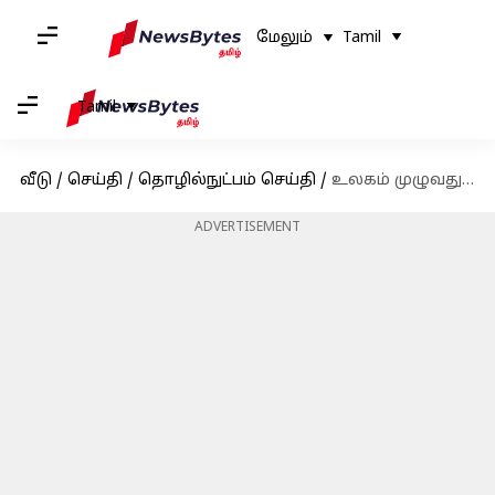
மேலும்
Tamil
Tamil
வீடு
/
செய்தி
/
தொழில்நுட்பம் செய்தி
/
உலகம் முழுவதும் பொதுவாக பயன்படுத்தப்படும் கடவுச்சொற்களின் பட்டியல் வெளியீடு
ADVERTISEMENT