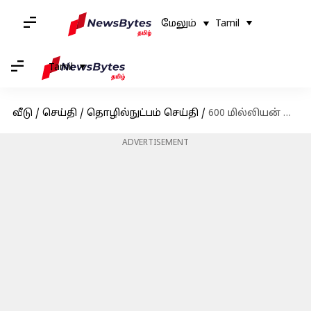
மேலும்
Tamil
Tamil
வீடு
/
செய்தி
/
தொழில்நுட்பம் செய்தி
/
600 மில்லியன் ஒளியாண்டுகள் தொலைவில் உள்ள கேலக்ஸியை படம்பிடித்த நாசா!
ADVERTISEMENT