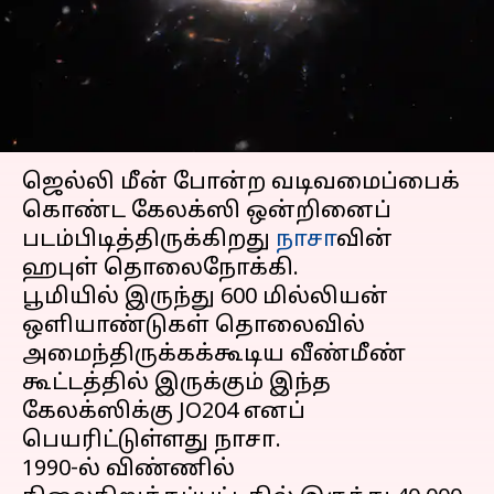
கேலக்ஸியை படம்பிடித்த
நாசா!
எழுதியவர்
Apr 11, 2023
06:15 pm
Prasanna Venkatesh
செய்தி முன்னோட்டம்
ஜெல்லி மீன் போன்ற வடிவமைப்பைக்
கொண்ட கேலக்ஸி ஒன்றினைப்
படம்பிடித்திருக்கிறது
நாசா
வின்
ஹபுள் தொலைநோக்கி.
பூமியில் இருந்து 600 மில்லியன்
ஒளியாண்டுகள் தொலைவில்
அமைந்திருக்கக்கூடிய வீண்மீண்
கூட்டத்தில் இருக்கும் இந்த
கேலக்ஸிக்கு JO204 எனப்
பெயரிட்டுள்ளது நாசா.
1990-ல் விண்ணில்