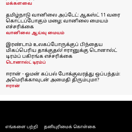
மக்களவை
தமிழ்நாடு வானிலை அப்டேட்: ஆகஸ்ட் 11 வரை
கொட்டப்போகும் மழை; வானிலை மையம்
எச்சரிக்கை
வானிலை ஆய்வு மையம்
இரண்டாம் உலகப்போருக்குப் பிந்தைய
மிகப்பெரிய தாக்குதல்! ஈரானுக்கு டொனால்ட்
டிரம்ப் பகிரங்க எச்சரிக்கை
டொனால்ட் டிரம்ப்
ஈரான் - ஓமன் கப்பல் போக்குவரத்து ஒப்பந்தம்:
அமெரிக்காவுடன் அமைதி திரும்புமா?
ஈரான்
எங்களை பற்றி
தனியுரிமைக் கொள்கை