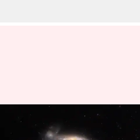
600 மில்லியன்
ஒளியாண்டுகள்
தொலைவில் உள்ள