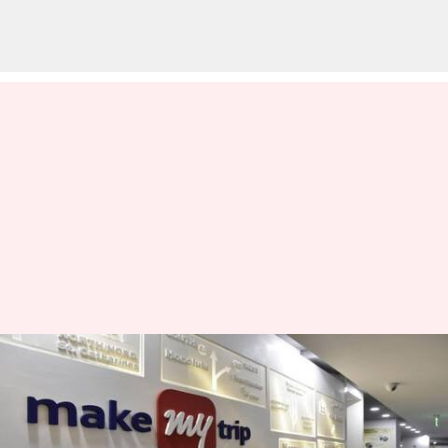
MakeMyTrip-இன் புதிய AI
கருவி மூலம்
ஹோட்டல்களை