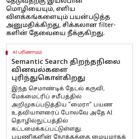
தேடுவதற்கு இயல்பான
மொழியையும், எளிய
விளக்கங்களையும் பயன்படுத்த
அனுமதிக்கிறது, சிக்கலான filter-
AI பரிணாமம்
Semantic Search திறந்தநிலை
வினவல்களை
புரிந்துகொள்கிறது
இந்த செமாண்டிக் தேடல் கருவி,
மேக்மைட்ரிப் சமீபத்தில்
அறிமுகப்படுத்திய "மைரா" பயண
உதவியாளரைப் போலவே அதே AI
தொழில்நுட்பத்தில்
கட்டமைக்கப்பட்டுள்ளது.
பயணிகளின் நோக்கத்தை மையமாகக்