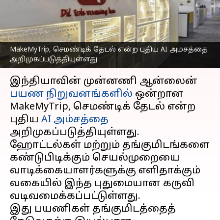
கண்டுபிடிப்பதும், புக்
செய்வதும் ஈஸி
எழுதியவர்
Oct 16, 2025
06:56 pm
Venkatalakshmi V
MakeMyTrip, செமண்டிக் தேடல் என்ற புதிய AI அம்சத்தை
அறிமுகப்படுத்தியுள்ளது
செய்தி முன்னோட்டம்
இந்தியாவின் முன்னணி ஆன்லைன்
பயண நிறுவனங்களில்
ஒன்றான
MakeMyTrip, செமண்டிக் தேடல் என்ற
புதிய
AI அம்சத்தை
அறிமுகப்படுத்தியுள்ளது.
ஹோட்டல்கள் மற்றும் தங்குமிடங்களை
கண்டுபிடிக்கும் செயல்முறையை
வாடிக்கையாளர்களுக்கு எளிதாக்கும்
வகையில் இந்த புதுமையான கருவி
வடிவமைக்கப்பட்டுள்ளது.
இது பயணிகள் தங்குமிடத்தைத்