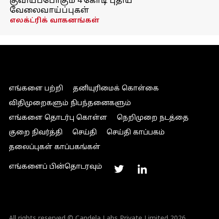
குவியப்போகும் 4 கோடி புதிய
வேலைவாய்ப்புகள்
எலக்ட்ரிக் வாகனங்கள்
எங்களை பற்றி
தனியுரிமைக் கொள்கை
விதிமுறைகளும் நிபந்தனைகளும்
எங்களை தொடர்பு கொள்ள
நெறிமுறை நடத்தை
குறை நிவர்த்தி
செய்தி
செய்தி காப்பகம்
தலைப்புகள் காப்பகங்கள்
எங்களைப் பின்தொடரவும்
All rights reserved © Candela Labs Private Limited 2026