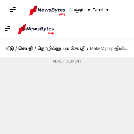
மேலும்
Tamil
Tamil
வீடு
/
செய்தி
/
தொழில்நுட்பம் செய்தி
/
MakeMyTrip-இன் புதிய AI கருவி மூலம் ஹோட்டல்களை கண்டுபிடிப்பதும், புக் செய்வதும் ஈஸி
ADVERTISEMENT