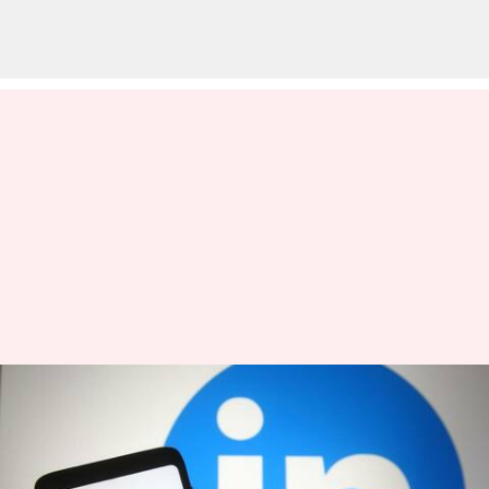
புதிய பணிநீக்க
அறிவிப்பை வெளியிட்டது
லிங்க்டுஇன் நிறுவனம்!