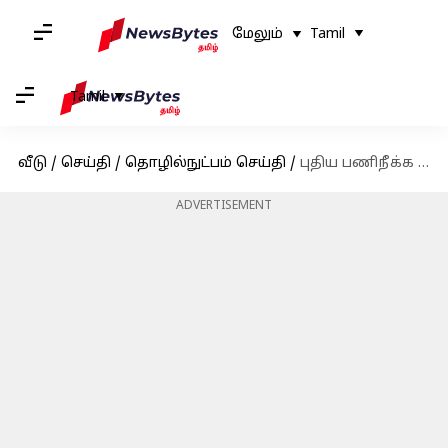
மேலும்
Tamil
Tamil
வீடு
/
செய்தி
/
தொழில்நுட்பம் செய்தி
/
புதிய பணிநீக்க அறிவிப்பை வெளியிட்டது லிங்க்டுஇன் நிறுவனம்!
ADVERTISEMENT