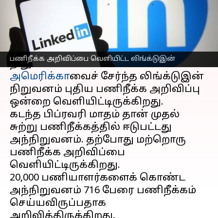
எழுதியவர்
May 09, 2023
10:00 am
Prasanna Venkatesh
செய்தி முன்னோட்டம்
மைக்ரோசாப்ட்
நிறுவனத்தை தாய்
பணிநீக்க அறிவிப்பை வெளியிட்ட லிங்க்டுஇன்
நிறுவனமாகக் கொண்ட
அமெரிக்கா
வைச் சேர்ந்த லிங்க்டுஇன்
நிறுவனம் புதிய பணிநீக்க அறிவிப்பு
ஒன்றை வெளியிட்டிருக்கிறது.
கடந்த பிப்ரவரி மாதம் தான் முதல்
சுற்று பணிநீக்கத்தில் ஈடுபட்டது
அந்நிறுவனம். தற்போது மற்றொரு
பணிநீக்க அறிவிப்பை
வெளியிட்டிருக்கிறது.
20,000 பணியாளர்களைக் கொண்ட
அந்நிறுவனம் 716 பேரை பணிநீக்கம்
செய்யவிருப்பதாக
அறிவித்திருக்கிறது.