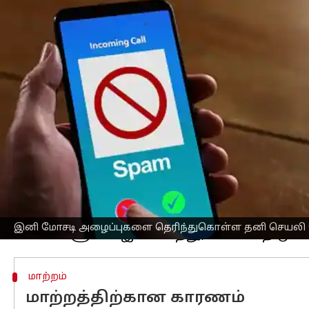
எழுதியவர்
Nov 07, 2024
07:08 pm
Sekar Chinnappan
செய்தி முன்னோட்டம்
அதிகரித்து வரும் அழைப்பு தொடர்பான 
இருந்து வரும் அனைத்து அதிகாரப்பூர்
அறிவித்துள்ளது.
இந்த குறிப்பிடத்தக்க மாற்றம், குடிமக்கள
அழைப்புகளை அடையாளம் காண உதவும் 
இதற்காக தனி அழைப்பாளர் ஐடி கண்கா
போலீஸ் அதிகாரிகள், வங்கி அதிகாரிகள
அழைப்புகளின் அலைகளை எதிர்த்துப் ப
இனி மோசடி அழைப்புகளை தெரிந்துகொள்ள தனி செயல
மாற்றம்
மாற்றத்திற்கான காரணம்