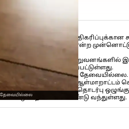
மோசடிகள் தொடர்பான அதிகரிப்புக்கான சம
வ அழைப்புகளும் இனி 160 என்ற முன்னொட்
் வங்கிகள் மற்றும்
நிதி
நிறுவனங்களில் இ
வகையில் வடிவமைக்கப்பட்டுள்ளது.
ணிப்பு செயலிகள் எதுவும் தேவையில்லை.
் அல்லது பலரைப் போல ஆள்மாறாட்டம் செய
ோராட, இந்திய தொலைத்தொடர்பு ஒழுங்கு
ி தேவையில்லை