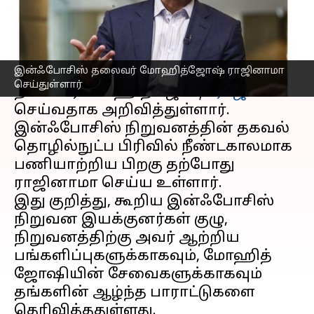
எழுதியவர்
Mar 11, 2023
01:05 pm
Siranjeevi
செய்தி முன்னோட்டம்
இன்ஃபோசிஸ் தலைவர் மோஹித்ஜோஷ் ராஜினாமா
இன்ஃபோசிஸ் நிறுவனத்தின்
செய்துள்ளார்
தலைவர் மோஹித் ஜோஷி
ராஜினாமா
செய்வதாக அறிவித்துள்ளார்.
இன்ஃபோசிஸ் நிறுவனத்தின் தகவல்
தொழில்நுட்ப பிரிவில் நீண்டகாலமாக
பணியாற்றிய பிறகு தற்போது
ராஜினாமா செய்ய உள்ளார்.
இது குறித்து, கூறிய இன்ஃபோசிஸ்
நிறுவன இயக்குனர்கள் குழு,
நிறுவனத்திற்கு அவர் ஆற்றிய
பங்களிப்புகளுக்காகவும், மோஹித்
ஜோஷியின் சேவைகளுக்காகவும்
தங்களின் ஆழ்ந்த பாராட்டுகளை
தெரிவித்ததுள்ளது.