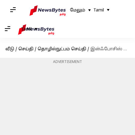
மேலும்
Tamil
Tamil
வீடு
/
செய்தி
/
தொழில்நுட்பம் செய்தி
/
இன்ஃபோசிஸ் தலைவர் மோஹித் ஜோஷி பதவி விலகல்! காரணம் என்ன?
ADVERTISEMENT