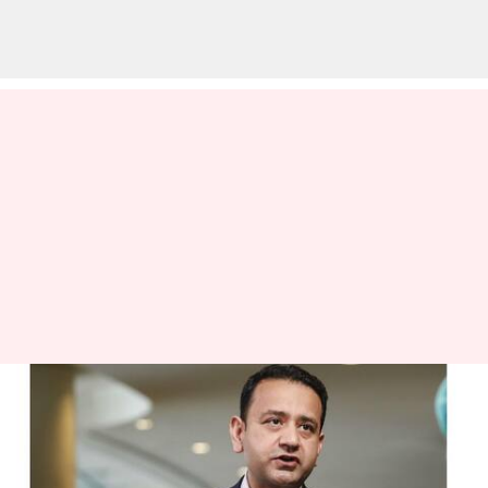
இன்ஃபோசிஸ் தலைவர்
மோஹித் ஜோஷி பதவி
விலகல்! காரணம் என்ன?