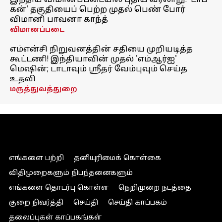
இந்திய விமானப்படையில் புதிய வரலாறு! 'டாப்
கன்' தகுதியைப் பெற்ற முதல் பெண் போர்
விமானி பாவனா காந்த்
விமானப்படை
எம்என்சி நிறுவனத்தின் சதியை முறியடித்த
கூட்டணி! இந்தியாவின் முதல் 'எம்ஆர்ஐ'
மெஷின்; டாடாவும் ஸ்ரீதர் வேம்புவும் செய்த
உதவி
மருத்துவத்துறை
எங்களை பற்றி
தனியுரிமைக் கொள்கை
விதிமுறைகளும் நிபந்தனைகளும்
எங்களை தொடர்பு கொள்ள
நெறிமுறை நடத்தை
குறை நிவர்த்தி
செய்தி
செய்தி காப்பகம்
தலைப்புகள் காப்பகங்கள்