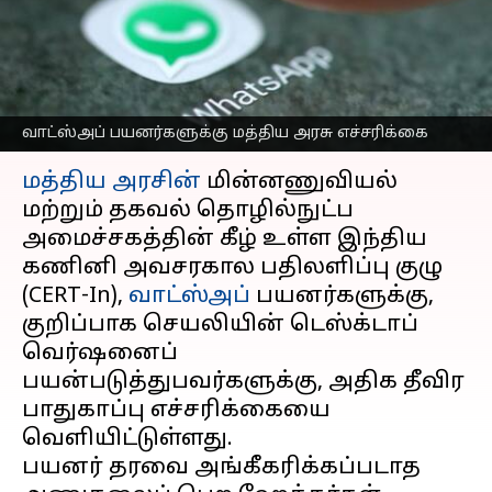
ஹேக்கிங் ஆபத்து; மத்திய
அரசு எச்சரிக்கை
எழுதியவர்
Apr 11, 2025
05:25 pm
Sekar Chinnappan
வாட்ஸ்அப் பயனர்களுக்கு மத்திய அரசு எச்சரிக்கை
செய்தி முன்னோட்டம்
மத்திய அரசின்
மின்னணுவியல்
மற்றும் தகவல் தொழில்நுட்ப
அமைச்சகத்தின் கீழ் உள்ள இந்திய
கணினி அவசரகால பதிலளிப்பு குழு
(CERT-In),
வாட்ஸ்அப்
பயனர்களுக்கு,
குறிப்பாக செயலியின் டெஸ்க்டாப்
வெர்ஷனைப்
பயன்படுத்துபவர்களுக்கு, அதிக தீவிர
பாதுகாப்பு எச்சரிக்கையை
வெளியிட்டுள்ளது.
பயனர் தரவை அங்கீகரிக்கப்படாத