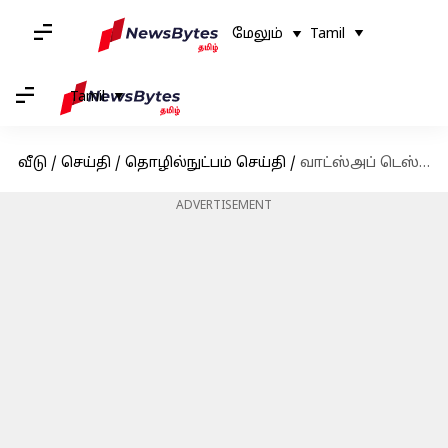
மேலும்
Tamil
Tamil
வீடு
/
செய்தி
/
தொழில்நுட்பம் செய்தி
/
வாட்ஸ்அப் டெஸ்க்டாப் வெர்ஷன பயன்படுத்துனா ஹேக்கிங் ஆபத்து; மத்திய அரசு எச்சரிக்கை
ADVERTISEMENT