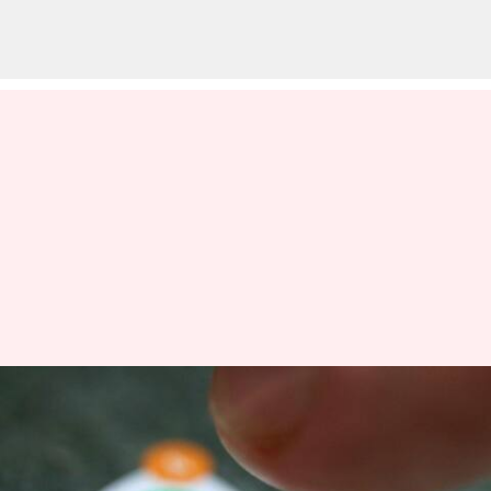
வாட்ஸ்அப் டெஸ்க்டாப்
வெர்ஷன
பயன்படுத்துனா