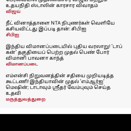
பேரவையில் முதலமைச்சர் விஜய் மற்றும்
உதயநிதி ஸ்டாலின் காரசார விவாதம்
விஜய்
நீட் வினாத்தாளை NTA நிபுணர்கள் வெளியே
கசியவிட்டது இப்படி தான்: சிபிஐ
சிபிஐ
இந்திய விமானப்படையில் புதிய வரலாறு! 'டாப்
கன்' தகுதியைப் பெற்ற முதல் பெண் போர்
விமானி பாவனா காந்த்
விமானப்படை
எம்என்சி நிறுவனத்தின் சதியை முறியடித்த
கூட்டணி! இந்தியாவின் முதல் 'எம்ஆர்ஐ'
மெஷின்; டாடாவும் ஸ்ரீதர் வேம்புவும் செய்த
உதவி
மருத்துவத்துறை