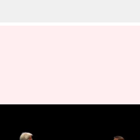
இந்தியா ஒரு முக்கிய ஏஐ
சந்தையாக மாறும்: NVIDIA
உச்சிமாநாட்டில் முகேஷ்