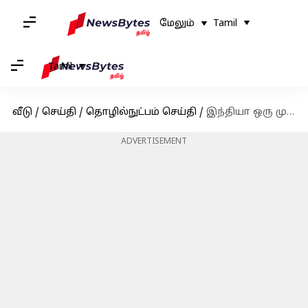
மேலும்
Tamil
Tamil
வீடு
/
செய்தி
/
தொழில்நுட்பம் செய்தி
/
இந்தியா ஒரு முக்கிய ஏஐ சந்தையாக மாறும்: NVIDIA உச்சிமாநாட்டில் முகேஷ் அம்பானி பேச்சு
ADVERTISEMENT