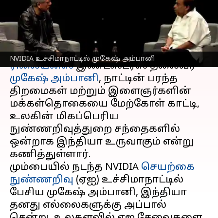
அம்பானி பேச்சு
எழுதியவர்
Oct 24, 2024
06:09 pm
Sekar Chinnappan
செய்தி முன்னோட்டம்
NVIDIA உச்சிமாநாட்டில் முகேஷ் அம்பானி
ரிலையன்ஸ்
இண்டஸ்ட்ரீஸ் தலைவர்
முகேஷ் அம்பானி
, நாட்டின் பரந்த
திறமைகள் மற்றும் இளைஞர்களின்
மக்கள்தொகையை மேற்கோள் காட்டி,
உலகின் மிகப்பெரிய
நுண்ணறிவுத்துறை சந்தைகளில்
ஒன்றாக இந்தியா உருவாகும் என்று
கணித்துள்ளார்.
மும்பையில் நடந்த NVIDIA
செயற்கை
நுண்ணறிவு
(ஏஐ) உச்சிமாநாட்டில்
பேசிய முகேஷ் அம்பானி, இந்தியா
தனது எல்லைகளுக்கு அப்பால்