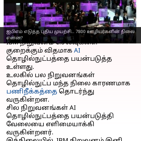
பறிக்கும் AI!
எழுதியவர்
May 02, 2023
12:08 pm
Siranjeevi
செய்தி முன்னோட்டம்
ஐபிஎம் எடுத்த புதிய முயற்சி... 7800 ஊழியர்களின் நிலை
என்ன?
IBM நிறுவனம் செலவுகளை
குறைக்கும் விதமாக
AI
தொழில்நுட்பத்தை பயன்படுத்த
உள்ளது.
உலகில் பல நிறுவனங்கள்
தொழில்நுட்ப மந்த நிலை காரணமாக
பணிநீக்கத்தை
தொடர்ந்து
வருகின்றன.
சில நிறுவனங்கள் AI
தொழில்நுட்பத்தை பயன்படுத்தி
வேலையை எளிமையாக்கி
வருகின்றனர்.