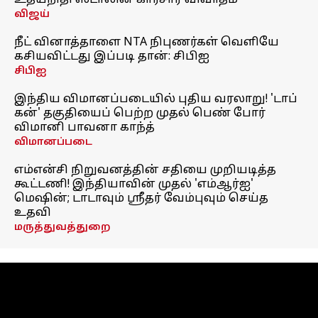
உதயநிதி ஸ்டாலின் காரசார விவாதம்
விஜய்
நீட் வினாத்தாளை NTA நிபுணர்கள் வெளியே
கசியவிட்டது இப்படி தான்: சிபிஐ
சிபிஐ
இந்திய விமானப்படையில் புதிய வரலாறு! 'டாப்
கன்' தகுதியைப் பெற்ற முதல் பெண் போர்
விமானி பாவனா காந்த்
விமானப்படை
எம்என்சி நிறுவனத்தின் சதியை முறியடித்த
கூட்டணி! இந்தியாவின் முதல் 'எம்ஆர்ஐ'
மெஷின்; டாடாவும் ஸ்ரீதர் வேம்புவும் செய்த
உதவி
மருத்துவத்துறை