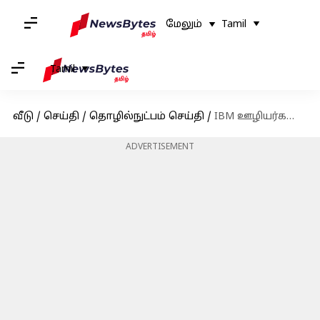
மேலும்
Tamil
Tamil
வீடு
/
செய்தி
/
தொழில்நுட்பம் செய்தி
/
IBM ஊழியர்களுக்கு CEO கொடுத்த அதிர்ச்சி தகவல் - 7800 பேரின் வேலையை பறிக்கும் AI!
ADVERTISEMENT