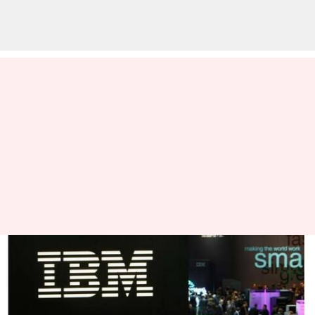
IBM ஊழியர்களுக்கு CEO
கொடுத்த அதிர்ச்சி தகவல்
- 7800 பேரின் வேலையை